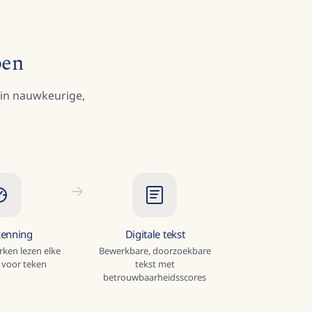
pen
 in nauwkeurige,
kenning
Digitale tekst
ken lezen elke
Bewerkbare, doorzoekbare
 voor teken
tekst met
betrouwbaarheidsscores