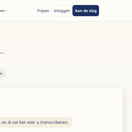
ven
Prijzen
Inloggen
Aan de slag
 —
en
 en ik zal het voor u transcriberen.