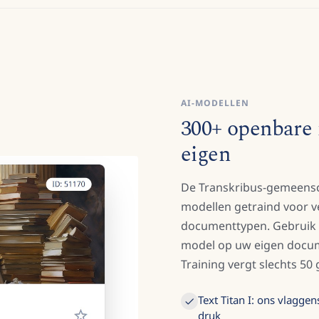
AI-MODELLEN
300+ openbare 
eigen
De Transkribus-gemeensc
modellen getraind voor ve
documenttypen. Gebruik e
model op uw eigen docu
Training vergt slechts 50
Text Titan I: ons vlagg
druk