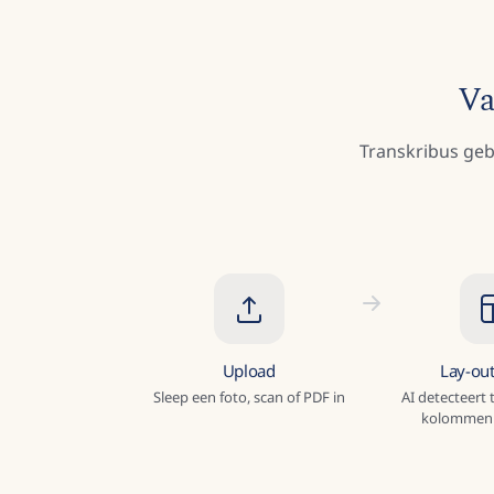
Va
Transkribus geb
Upload
Lay-ou
Sleep een foto, scan of PDF in
AI detecteert
kolommen 