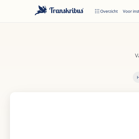
Overzicht
Voor ins
V
H
Begin met typen om te zoeken in modellen, sites en blogberich