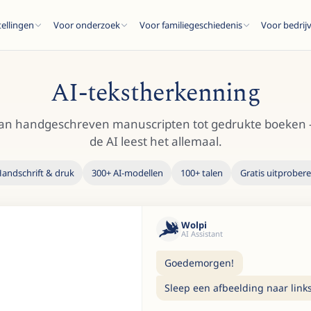
tellingen
Voor onderzoek
Voor familiegeschiedenis
Voor bedrij
AI-tekstherkenning
an handgeschreven manuscripten tot gedrukte boeken
de AI leest het allemaal.
ESC
andschrift & druk
300+ AI-modellen
100+ talen
Gratis uitprober
ten...
Wolpi
AI Assistant
Goedemorgen!
Sleep een afbeelding naar links