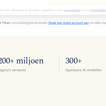
oor een afbeelding te uploaden, accepteert u onze
voorwaarden
en ons
privacybelei
t Titan
, ons krachtigste AI-model.
Maak een gratis account aan
om elke maa
200+ miljoen
300+
agina's verwerkt
Openbare AI-modellen