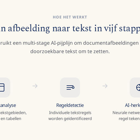
HOE HET WERKT
n afbeelding naar tekst in vijf stap
ruikt een multi-stage AI-pijplijn om documentafbeeldingen
doorzoekbare tekst om te zetten.
tanalyse
Regeldetectie
AI-her
 tekstgebieden,
Individuele tekstregels
Neurale netwer
en tabellen
worden geïdentificeerd
regel teken