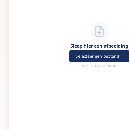
Sleep hier een afbeelding
Selecteer een bestand...
PNG of JPG tot 10 Mb