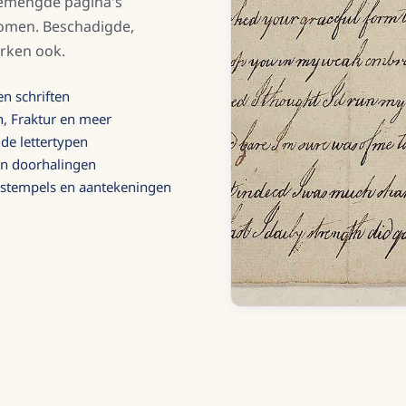
gemengde pagina's
omen. Beschadigde,
rken ook.
en schriften
in, Fraktur en meer
ude lettertypen
en doorhalingen
 stempels en aantekeningen