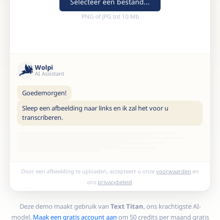
Selecteer een bestand...
PNG of JPG tot 10 Mb
Wolpi
AI Assistant
Goedemorgen!
Sleep een afbeelding naar links en ik zal het voor u
transcriberen.
Door een afbeelding te uploaden, accepteert u onze
voorwaarden
en
ons
privacybeleid
.
Deze demo maakt gebruik van
Text Titan
, ons krachtigste AI-
model.
Maak een gratis account aan
om 50 credits per maand gratis