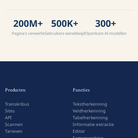
200M+
500K+
300+
Pagina's verwerkt
Gebruikers wereldwijd
Openbare AI-modellen
Producten
Functies
Transkribus
Tekstherkenning
Sites
Veldherkenning
API
Tabelherkenning
Scannen
Informatie-extractie
Tarieven
Editor
Samenwerking