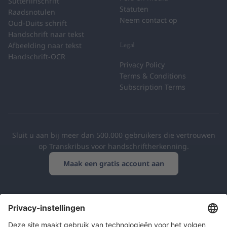
Sütterlinschrift
Statuten
Raadsnotulen
Neem contact op
Oud-Duits schrift
Handschrift naar tekst
Legal
Afbeelding naar tekst
Handschrift-OCR
Privacy Policy
Terms & Conditions
Subscription Terms
Sluit u aan bij meer dan 500.000 gebruikers die vertrouwen
op Transkribus voor handschriftherkenning.
Maak een gratis account aan
Europese coöperatie
AVG-conform