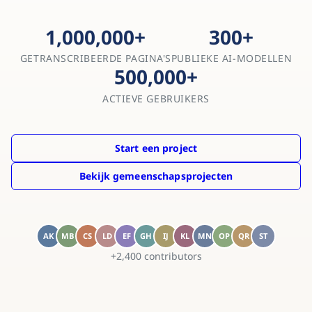
1,000,000
+
300
+
GETRANSCRIBEERDE PAGINA'S
PUBLIEKE AI-MODELLEN
500,000
+
ACTIEVE GEBRUIKERS
Start een project
Bekijk gemeenschapsprojecten
AK
MB
CS
LD
EF
GH
IJ
KL
MN
OP
QR
ST
+
2,400
contributors