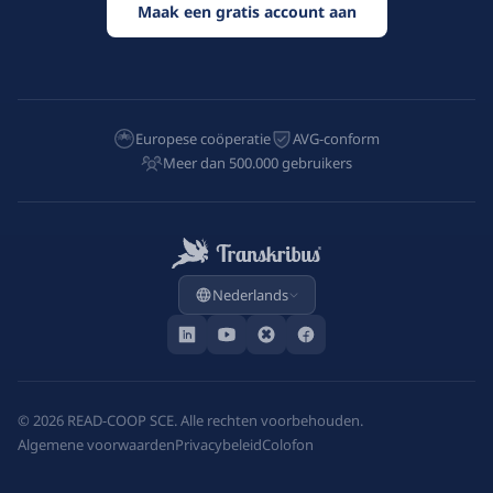
Maak een gratis account aan
Europese coöperatie
AVG-conform
Meer dan 500.000 gebruikers
Nederlands
©
2026
READ-COOP SCE. Alle rechten voorbehouden.
Algemene voorwaarden
Privacybeleid
Colofon