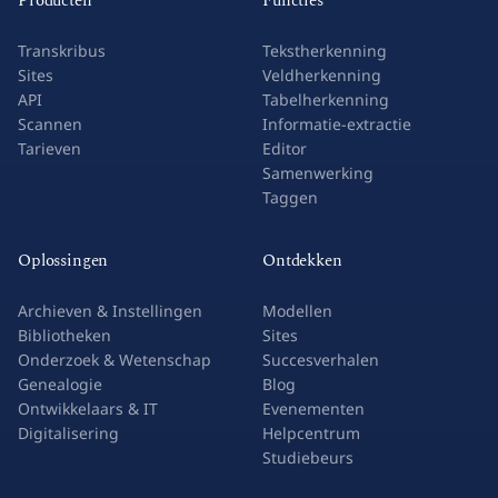
Producten
Functies
Transkribus
Tekstherkenning
Sites
Veldherkenning
API
Tabelherkenning
Scannen
Informatie-extractie
Tarieven
Editor
Samenwerking
Taggen
Oplossingen
Ontdekken
Archieven & Instellingen
Modellen
Bibliotheken
Sites
Onderzoek & Wetenschap
Succesverhalen
Genealogie
Blog
Ontwikkelaars & IT
Evenementen
Digitalisering
Helpcentrum
Studiebeurs