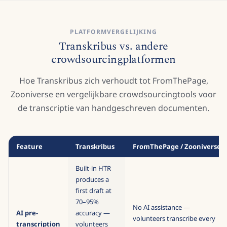
PLATFORMVERGELIJKING
Transkribus vs. andere
crowdsourcingplatformen
Hoe Transkribus zich verhoudt tot FromThePage,
Zooniverse en vergelijkbare crowdsourcingtools voor
de transcriptie van handgeschreven documenten.
Feature
Transkribus
FromThePage / Zooniverse
Built-in HTR
produces a
first draft at
70–95%
No AI assistance —
AI pre-
accuracy —
volunteers transcribe every
transcription
volunteers