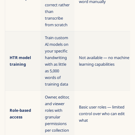
word manually
correct rather
than
transcribe
from scratch
Train custom
AI models on
your specific
HTR model
handwriting
Not available — no machine
training
with as little
learning capabilities
as 5,000
words of
training data
Owner, editor,
and viewer
Basic user roles — limited
Role-based
roles with
control over who can edit
access
granular
what
permissions
per collection