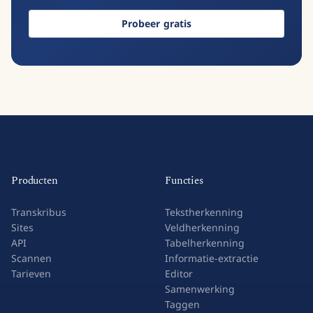
Probeer gratis
Producten
Functies
Transkribus
Tekstherkenning
Sites
Veldherkenning
API
Tabelherkenning
Scannen
Informatie-extractie
Tarieven
Editor
Samenwerking
Taggen