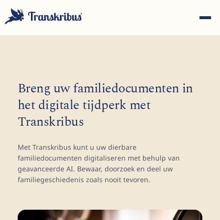
Breng uw familiedocumenten in
het digitale tijdperk met
ESC
Transkribus
Met Transkribus kunt u uw dierbare
Begin met typen om te zoeken in modellen, sites en
familiedocumenten digitaliseren met behulp van
blogberichten...
geavanceerde AI. Bewaar, doorzoek en deel uw
familiegeschiedenis zoals nooit tevoren.