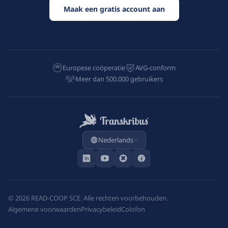
Maak een gratis account aan
Europese coöperatie
AVG-conform
Meer dan 500.000 gebruikers
Nederlands
©
2026
READ-COOP SCE. Alle rechten voorbehouden.
Algemene voorwaarden
Privacybeleid
Colofon