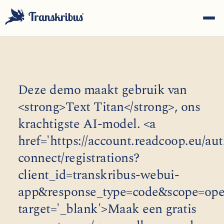
Deze demo maakt gebruik van
<strong>Text Titan</strong>, ons
ESC
krachtigste AI-model. <a
href='https://account.readcoop.eu/au
Begin met typen om te zoeken in modellen, sites en
connect/registrations?
blogberichten...
client_id=transkribus-webui-
app&response_type=code&scope=openi
target='_blank'>Maak een gratis