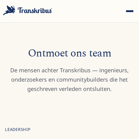
Ontmoet ons team
ESC
De mensen achter Transkribus — ingenieurs,
onderzoekers en communitybuilders die het
geschreven verleden ontsluiten.
Begin met typen om te zoeken in modellen, sites en
blogberichten...
LEADERSHIP