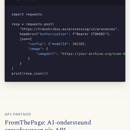
import requests

resp = requests.post(

    "https://transkribus.eu/processing/v2/processes",

    headers={
"Authorization"
: f"Bearer {TOKEN}"},

    json={

"config"
: {
"modelId"
: 
38230
},

"image"
: {

"imageUrl"
: 
"https://your-archive.org/scan-001
        }

    }

)

print(resp.json())
API-PARTNER
FromThePage: AI-ondersteund