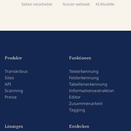
Seiten verarbeitet
Nutzer weltweit
KI-Modelle
Produkte
Funktionen
Transkribus
Texterkennung
Sites
Felderkennung
API
Tabellenerkennung
Scanning
Informationsextraktion
Preise
Editor
Zusammenarbeit
Tagging
Lösungen
Entdecken