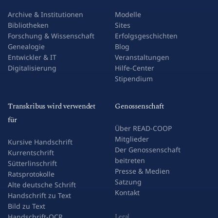
Archive & Institutionen
Modelle
Bibliotheken
Sites
Forschung & Wissenschaft
Erfolgsgeschichten
Genealogie
Blog
Entwickler & IT
Veranstaltungen
Digitalisierung
Hilfe-Center
Stipendium
Transkribus wird verwendet
Genossenschaft
für
Über READ-COOP
Mitglieder
Kursive Handschrift
Der Genossenschaft
Kurrentschrift
beitreten
Sütterlinschrift
Presse & Medien
Ratsprotokolle
Satzung
Alte deutsche Schrift
Kontakt
Handschrift zu Text
Bild zu Text
Legal
Handschrift-OCR