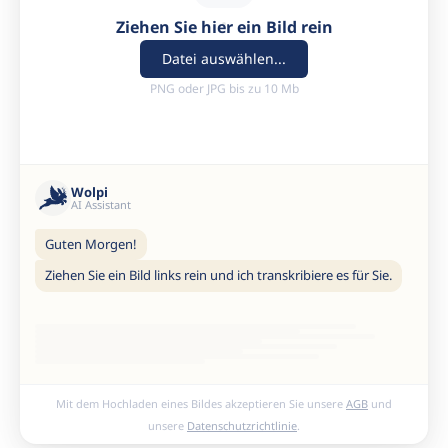
Ziehen Sie hier ein Bild rein
Datei auswählen...
PNG oder JPG bis zu 10 Mb
Wolpi
AI Assistant
Guten Morgen!
Ziehen Sie ein Bild links rein und ich transkribiere es für Sie.
Mit dem Hochladen eines Bildes akzeptieren Sie unsere
AGB
und
unsere
Datenschutzrichtlinie
.