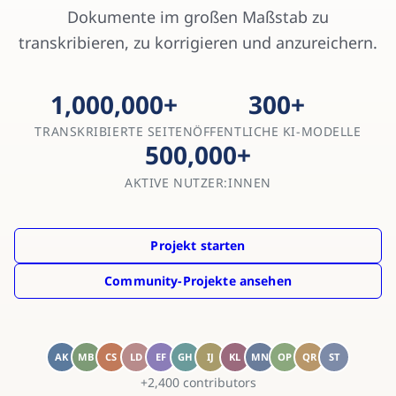
Dokumente im großen Maßstab zu
transkribieren, zu korrigieren und anzureichern.
1,000,000
+
300
+
TRANSKRIBIERTE SEITEN
ÖFFENTLICHE KI-MODELLE
500,000
+
AKTIVE NUTZER:INNEN
Projekt starten
Community-Projekte ansehen
AK
MB
CS
LD
EF
GH
IJ
KL
MN
OP
QR
ST
+
2,400
contributors