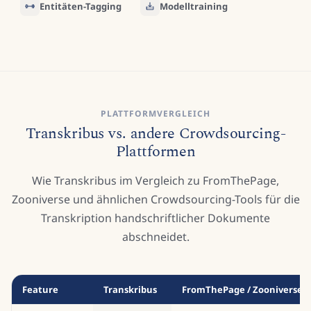
Entitäten-Tagging
Modelltraining
But indeed I was much shaken
10
At last I daily strength did gain
11
PLATTFORMVERGLEICH
Transkribus vs. andere Crowdsourcing-
Plattformen
Wie Transkribus im Vergleich zu FromThePage,
Zooniverse und ähnlichen Crowdsourcing-Tools für die
Transkription handschriftlicher Dokumente
abschneidet.
Feature
Transkribus
FromThePage / Zooniverse