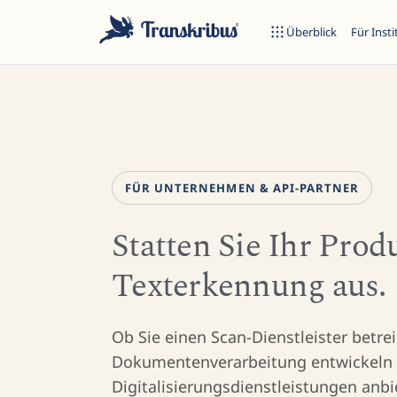
Überblick
Für Inst
FÜR UNTERNEHMEN & API-PARTNER
E
Statten Sie Ihr Prod
Texterkennung aus.
Tippen Sie, um in Modellen, Sites und Blog-Beiträgen zu suche
Ob Sie einen Scan-Dienstleister betre
Dokumentenverarbeitung entwickeln
Digitalisierungsdienstleistungen anbi