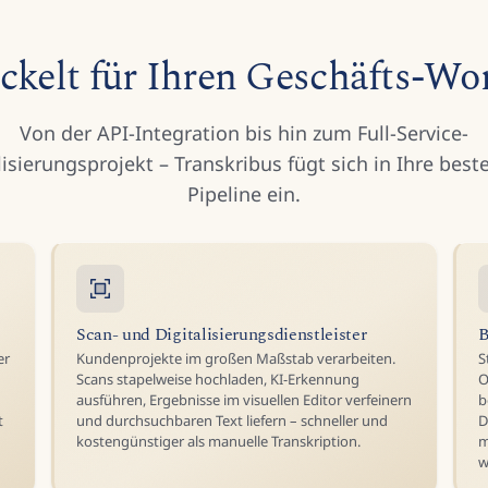
ckelt für Ihren Geschäfts-Wo
Von der API-Integration bis hin zum Full-Service-
lisierungsprojekt – Transkribus fügt sich in Ihre bes
Pipeline ein.
Scan- und Digitalisierungsdienstleister
B
er
Kundenprojekte im großen Maßstab verarbeiten.
S
Scans stapelweise hochladen, KI-Erkennung
O
n
ausführen, Ergebnisse im visuellen Editor verfeinern
b
t
und durchsuchbaren Text liefern – schneller und
D
kostengünstiger als manuelle Transkription.
m
w