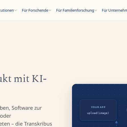
itutionen
Für Forschende
Für Familienforschung
Für Unterneh
SC
ukt mit KI-
n...
iben, Software zur
 oder
eten – die Transkribus