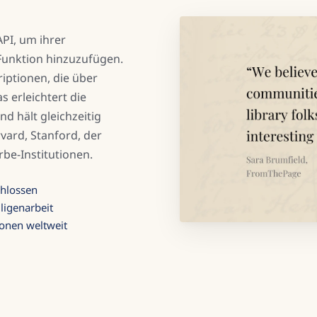
PI, um ihrer
-Funktion hinzuzufügen.
riptionen, die über
 erleichtert die
d hält gleichzeitig
vard, Stanford, der
rbe-Institutionen.
chlossen
lligenarbeit
ionen weltweit