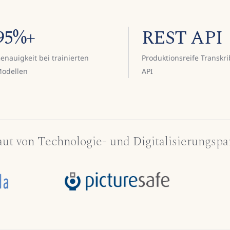
95%+
REST API
enauigkeit bei trainierten
Produktionsreife Transkr
odellen
API
aut von Technologie- und Digitalisierungspa