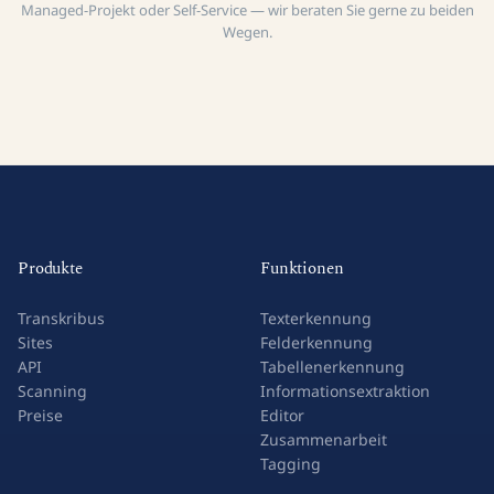
Managed-Projekt oder Self-Service — wir beraten Sie gerne zu beiden
Wegen.
Produkte
Funktionen
Transkribus
Texterkennung
Sites
Felderkennung
API
Tabellenerkennung
Scanning
Informationsextraktion
Preise
Editor
Zusammenarbeit
Tagging