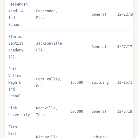
Fessenden
Acad. &
Fessenden,
General
12/22/16
Ind.
Fla.
School
Florida
Baptist
Jacksonville,
General
4/27/17
Academy
Fla.
(2)
Fort
Valley
Fort Valley,
High &
12,500
Building
12/15/17
Ga.
Ind.
School
Fisk
Nashville,
50,000
General
12/5/18
University
Tenn.
First
Dist.
Kirksville,
Library