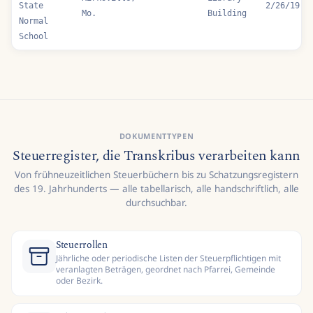
State
2/26/19
Mo.
Building
Normal
School
DOKUMENTTYPEN
Steuerregister, die Transkribus verarbeiten kann
Von frühneuzeitlichen Steuerbüchern bis zu Schatzungsregistern
des 19. Jahrhunderts — alle tabellarisch, alle handschriftlich, alle
durchsuchbar.
Steuerrollen
Jährliche oder periodische Listen der Steuerpflichtigen mit
veranlagten Beträgen, geordnet nach Pfarrei, Gemeinde
oder Bezirk.