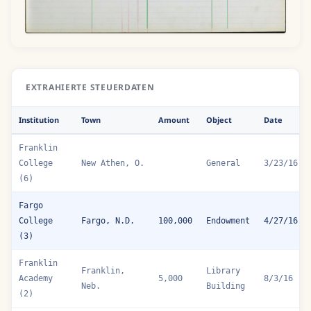
EXTRAHIERTE STEUERDATEN
Institution
Town
Amount
Object
Date
Franklin
College
New Athen, O.
General
3/23/16
(6)
Fargo
College
Fargo, N.D.
100,000
Endowment
4/27/16
(3)
Franklin
Franklin,
Library
Academy
5,000
8/3/16
Neb.
Building
(2)