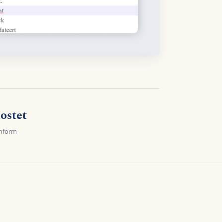
ostet
nform