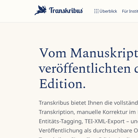
Überblick
Für Inst
Vom Manuskript
veröffentlichten 
E
Edition.
Tippen Sie, um in Modellen, Sites und Blog-Beiträgen zu suche
Transkribus bietet Ihnen die vollständi
Transkription, manuelle Korrektur im P
Entitäts-Tagging, TEI-XML-Export – und
Veröffentlichung als durchsuchbare O