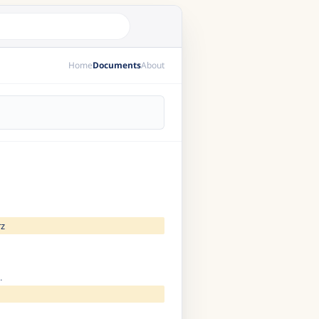
Home
Documents
About
rz
.