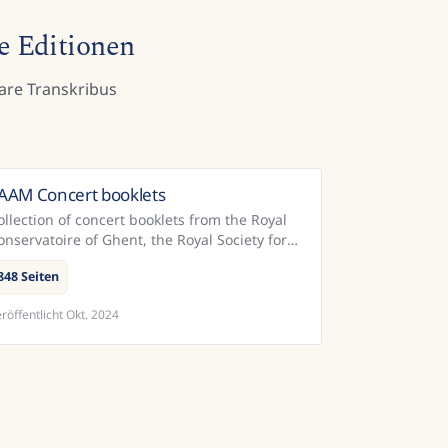
he Editionen
are Transkribus
AAM Concert booklets
Belgien
ollection of concert booklets from the Royal
onservatoire of Ghent, the Royal Society for
oology Antwepen orchestra, Royal
848 Seiten
onservatoire of Antwerp from t...
röffentlicht
Okt. 2024