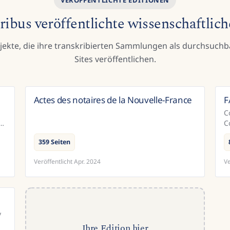
ibus veröffentlichte wissenschaftlic
ekte, die ihre transkribierten Sammlungen als durchsuchb
Sites veröffentlichen.
Actes des notaires de la Nouvelle-France
F
iz
Kanada
C
C
Z
359 Seiten
.
C
Veröffentlicht
Apr. 2024
Ve
nd
y
Ihre Edition hier