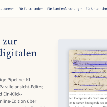
itutionen
Für Forschende
Für Familienforschung
Für Unterneh
 zur
digitalen
SC
n...
ge Pipeline: KI-
arallelansicht-Editor,
 Ein-Klick-
nline-Edition über