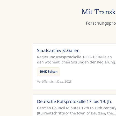
Mit Transkr
Forschungsproj
Staatsarchiv St.Gallen
Schwe
Regierungsratsprotokolle 1803–1904Die an
den wöchentlichen Sitzungen der Regierung
gefällten Beschlüsse sind samt den
194K Seiten
zugehörigen Erwägungen in den sogenannt..
Veröffentlicht
Dez. 2023
Deutsche Ratsprotokolle 17. bis 19. Jh.
Deutschla
German Council Minutes 17th to 19th centur
(Kurrentschrift)For the town of Bautzen, the