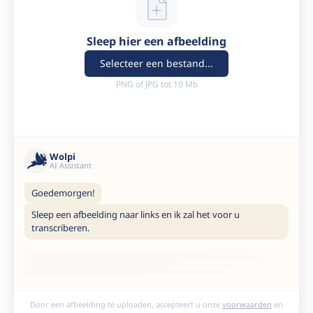
Sleep hier een afbeelding
Selecteer een bestand...
PNG of JPG tot 10 Mb
Wolpi
AI Assistant
Goedemorgen!
Sleep een afbeelding naar links en ik zal het voor u
transcriberen.
Door een afbeelding te uploaden, accepteert u onze
voorwaarden
en