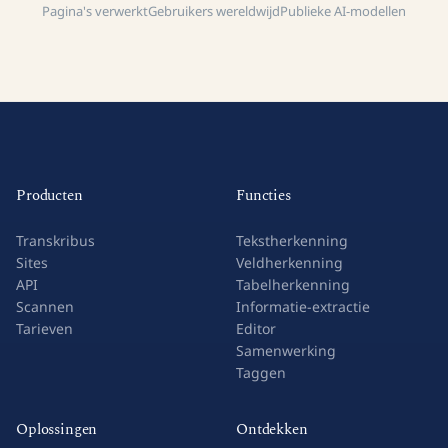
Pagina's verwerkt
Gebruikers wereldwijd
Publieke AI-modellen
Producten
Functies
Transkribus
Tekstherkenning
Sites
Veldherkenning
API
Tabelherkenning
Scannen
Informatie-extractie
Tarieven
Editor
Samenwerking
Taggen
Oplossingen
Ontdekken