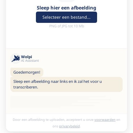
Sleep hier een afbeelding
Selecteer een bestand...
PNG of JPG tot 10 Mb
Wolpi
AI Assistant
Goedemorgen!
Sleep een afbeelding naar links en ik zal het voor u
transcriberen.
Door een afbeelding te uploaden, accepteert u onze
voorwaarden
en
ons
privacybeleid
.