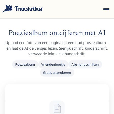
Poeziealbum ontcijferen met AI
Upload een foto van een pagina uit een oud poeziealbum –
en laat de AI de versjes lezen. Sierlijk schrift, kinderschrift,
vervaagde inkt – elk handschrift.
ESC
Poeziealbum
Vriendenboekje
Alle handschriften
Gratis uitproberen
Begin met typen om te zoeken in modellen, sites en
blogberichten...