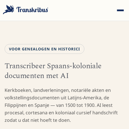
VOOR GENEALOGEN EN HISTORICI
Transcribeer Spaans-koloniale
ESC
documenten met AI
Begin met typen om te zoeken in modellen, sites en
Kerkboeken, landverleningen, notariële akten en
blogberichten...
volkstellingsdocumenten uit Latijns-Amerika, de
Filippijnen en Spanje — van 1500 tot 1900. AI leest
procesal, cortesana en koloniaal cursief handschrift
zodat u dat niet hoeft te doen.