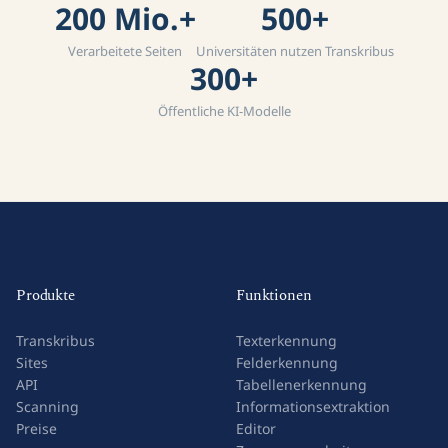
200 Mio.+
500+
Verarbeitete Seiten
Universitäten nutzen Transkribus
300+
Öffentliche KI-Modelle
Produkte
Funktionen
Transkribus
Texterkennung
Sites
Felderkennung
API
Tabellenerkennung
Scanning
Informationsextraktion