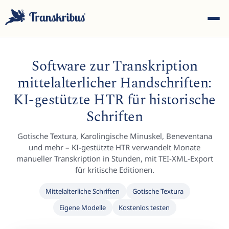
Software zur Transkription
mittelalterlicher Handschriften:
KI-gestützte HTR für historische
Schriften
ESC
Gotische Textura, Karolingische Minuskel, Beneventana
und mehr – KI-gestützte HTR verwandelt Monate
Tippen Sie, um in Modellen, Sites und Blog-Beiträgen zu
manueller Transkription in Stunden, mit TEI-XML-Export
suchen...
für kritische Editionen.
Mittelalterliche Schriften
Gotische Textura
Eigene Modelle
Kostenlos testen