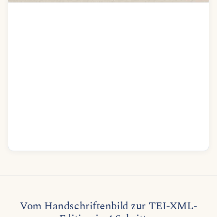
Addres to dear Isabella on the Authors
recovery
O Isa pain did visit me
I was at the last extremity
How often did I think of you
I wished your graceful form to view
To clasp you in my weak embrace
Indeed I thought Id run my race
Good Care Im sure was of me taken
But indeed I was much shaken
At last I daily strength did gain
Recognise