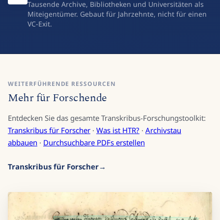
Genossenschaft, kein Startup
Tausende Archive, Bibliotheken und Universitäten als
Miteigentümer. Gebaut für Jahrzehnte, nicht für einen
VC-Exit.
WEITERFÜHRENDE RESSOURCEN
Mehr für Forschende
Entdecken Sie das gesamte Transkribus-Forschungstoolkit:
Transkribus für Forscher
·
Was ist HTR?
·
Archivstau
abbauen
·
Durchsuchbare PDFs erstellen
Transkribus für Forscher