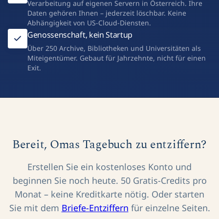
Verarbeitung auf eigenen Servern in Österreich. Ihre
Daten gehören Ihnen – jederzeit löschbar. Keine
Abhängigkeit von US-Cloud-Diensten.
Genossenschaft, kein Startup
Über 250 Archive, Bibliotheken und Universitäten als
Miteigentümer. Gebaut für Jahrzehnte, nicht für einen
Exit.
Bereit, Omas Tagebuch zu entziffern?
Erstellen Sie ein kostenloses Konto und
beginnen Sie noch heute. 50 Gratis-Credits pro
Monat – keine Kreditkarte nötig. Oder starten
Sie mit dem
Briefe-Entziffern
für einzelne Seiten.