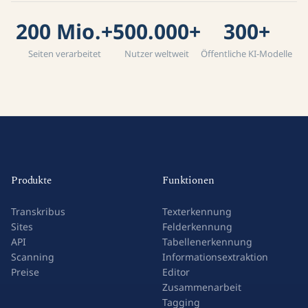
200 Mio.+
500.000+
300+
Seiten verarbeitet
Nutzer weltweit
Öffentliche KI-Modelle
Produkte
Funktionen
Transkribus
Texterkennung
Sites
Felderkennung
API
Tabellenerkennung
Scanning
Informationsextraktion
Preise
Editor
Zusammenarbeit
Tagging