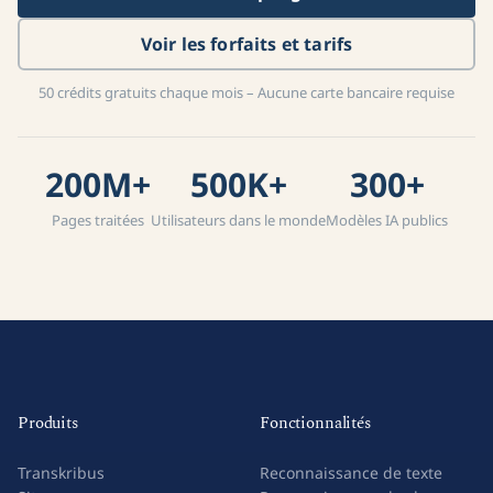
Voir les forfaits et tarifs
50 crédits gratuits chaque mois – Aucune carte bancaire requise
200M+
500K+
300+
Pages traitées
Utilisateurs dans le monde
Modèles IA publics
Produits
Fonctionnalités
Transkribus
Reconnaissance de texte