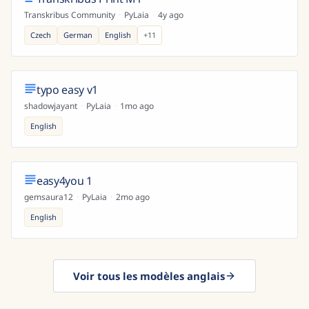
Transkribus Community
·
PyLaia
·
4y ago
Czech
German
English
+
11
typo easy v1
shadowjayant
·
PyLaia
·
1mo ago
English
easy4you 1
gemsaura12
·
PyLaia
·
2mo ago
English
Voir tous les modèles anglais