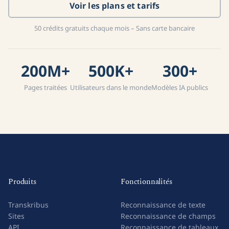
Voir les plans et tarifs
50 crédits gratuits chaque mois – Sans carte bancaire
200M+
500K+
300+
Pages traitées
Utilisateurs dans le monde
Modèles IA publics
Produits
Fonctionnalités
Transkribus
Reconnaissance de texte
Sites
Reconnaissance de champs
API
Reconnaissance de tableaux