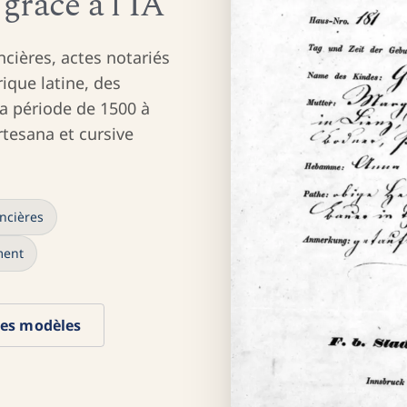
grâce à l'IA
ncières, actes notariés
que latine, des
a période de 1500 à
ortesana et cursive
ncières
ment
les modèles