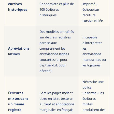
Lit Kurrent, Sütterlin,
uniquement
Écritures
Secretary Hand,
pour le texte
cursives
Copperplate et plus de
imprimé –
historiques
100 écritures
échoue sur
historiques
l'écriture
cursive et liée
Des modèles entraînés
sur de vrais registres
Incapable
paroissiaux
d'interpréter
Abréviations
comprennent les
les
latines
abréviations latines
abréviations
courantes (b. pour
manuscrites ou
baptisé, d.d. pour
les ligatures
décédé)
Nécessite une
police
Écritures
Gère les pages mêlant
uniforme – les
mixtes dans
titres en latin, texte en
écritures
un même
Kurrent et annotations
mixtes