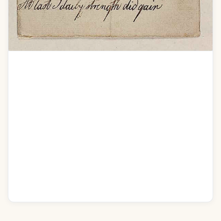
Addres to dear Isabella on the Authors
recovery
O Isa pain did visit me
I was at the last extremity
How often did I think of you
I wished your graceful form to view
To clasp you in my weak embrace
Indeed I thought Id run my race
Good Care Im sure was of me taken
But indeed I was much shaken
At last I daily strength did gain
Recognise