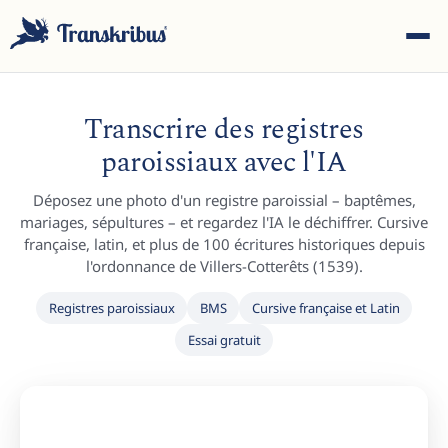
Transcrire des registres
paroissiaux avec l'IA
Déposez une photo d'un registre paroissial – baptêmes,
ESC
mariages, sépultures – et regardez l'IA le déchiffrer. Cursive
française, latin, et plus de 100 écritures historiques depuis
l'ordonnance de Villers-Cotterêts (1539).
Commencez à taper pour rechercher parmi les modèles,
Registres paroissiaux
BMS
Cursive française et Latin
sites et articles de blog...
Essai gratuit