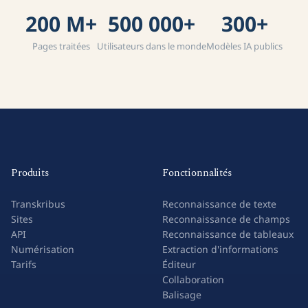
200 M+
500 000+
300+
Pages traitées
Utilisateurs dans le monde
Modèles IA publics
Produits
Fonctionnalités
Transkribus
Reconnaissance de texte
Sites
Reconnaissance de champs
API
Reconnaissance de tableaux
Numérisation
Extraction d'informations
Tarifs
Éditeur
Collaboration