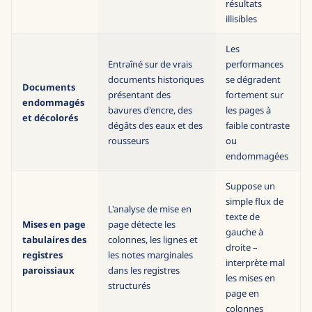
registre
marginales en français
produisent des
résultats
illisibles
Les
Entraîné sur de vrais
performances
documents historiques
se dégradent
Documents
présentant des
fortement sur
endommagés
bavures d'encre, des
les pages à
et décolorés
dégâts des eaux et des
faible contraste
rousseurs
ou
endommagées
Suppose un
simple flux de
L'analyse de mise en
texte de
Mises en page
page détecte les
gauche à
tabulaires des
colonnes, les lignes et
droite –
registres
les notes marginales
interprète mal
paroissiaux
dans les registres
les mises en
structurés