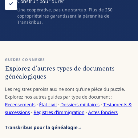
Conforme au RGPD. Aucune dépendance Big Tech.
Construit pour durer
Une coopérative, pas une startup. Plus de 250
copropriétaires garantissent la pérennité de
Transkribus.
GUIDES CONNEXES
Explorez d'autres types de documents
généalogiques
Les registres paroissiaux ne sont qu'une pièce du puzzle.
Explorez nos autres guides par type de document :
Recensements
·
État civil
·
Dossiers militaires
·
Testaments &
successions
·
Registres d'immigration
·
Actes fonciers