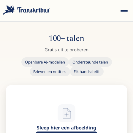
100+ talen
Gratis uit te proberen
Openbare AI-modellen
Ondersteunde talen
ESC
Brieven en notities
Elk handschrift
Begin met typen om te zoeken in modellen, sites en
blogberichten...
Sleep hier een afbeelding