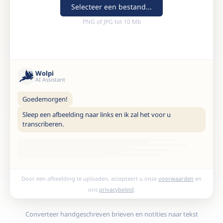
Selecteer een bestand...
PNG of JPG tot 10 Mb
Wolpi
AI Assistant
Goedemorgen!
Sleep een afbeelding naar links en ik zal het voor u
transcriberen.
Door een afbeelding te uploaden, accepteert u onze
voorwaarden
en
ons
privacybeleid
.
Converteer handgeschreven brieven en notities naar tekst