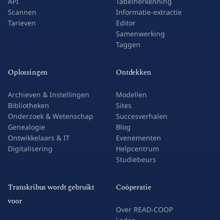
Sites
Veldherkenning
API
Tabelherkenning
Scannen
Informatie-extractie
Tarieven
Editor
Samenwerking
Taggen
Oplossingen
Ontdekken
Archieven & Instellingen
Modellen
Bibliotheken
Sites
Onderzoek & Wetenschap
Succesverhalen
Genealogie
Blog
Ontwikkelaars & IT
Evenementen
Digitalisering
Helpcentrum
Studiebeurs
Transkribus wordt gebruikt
Coöperatie
voor