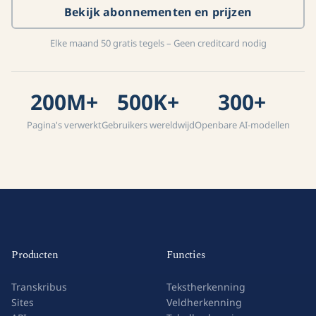
Gratis account aanmaken
Bekijk abonnementen en prijzen
Elke maand 50 gratis tegels – Geen creditcard nodig
200M+
500K+
300+
Pagina's verwerkt
Gebruikers wereldwijd
Openbare AI-modellen
Producten
Functies
Transkribus
Tekstherkenning