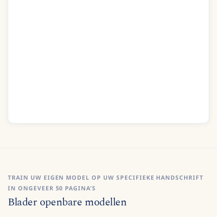
recovery
O Isa pain did visit me
I was at the last extremity
Recognise
TRAIN UW EIGEN MODEL OP UW SPECIFIEKE HANDSCHRIFT
IN ONGEVEER 50 PAGINA'S