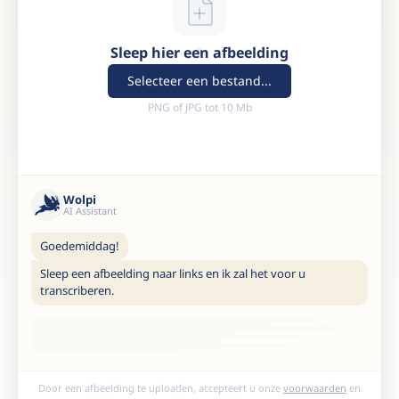
Sleep hier een afbeelding
Selecteer een bestand...
PNG of JPG tot 10 Mb
Wolpi
AI Assistant
Goedemiddag!
Sleep een afbeelding naar links en ik zal het voor u
transcriberen.
Door een afbeelding te uploaden, accepteert u onze
voorwaarden
en