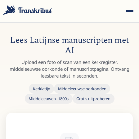
Lees Latijnse manuscripten met
AI
Upload een foto of scan van een kerkregister,
ESC
middeleeuwse oorkonde of manuscriptpagina. Ontvang
leesbare tekst in seconden.
Kerklatijn
Middeleeuwse oorkonden
Begin met typen om te zoeken in modellen, sites en
Middeleeuwen–1800s
Gratis uitproberen
blogberichten...