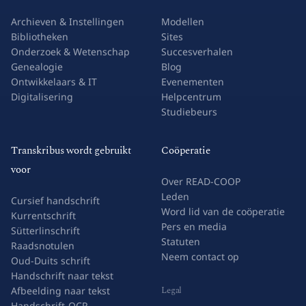
Archieven & Instellingen
Modellen
Bibliotheken
Sites
Onderzoek & Wetenschap
Succesverhalen
Genealogie
Blog
Ontwikkelaars & IT
Evenementen
Digitalisering
Helpcentrum
Studiebeurs
Transkribus wordt gebruikt
Coöperatie
voor
Over READ-COOP
Leden
Cursief handschrift
Word lid van de coöperatie
Kurrentschrift
Pers en media
Sütterlinschrift
Statuten
Raadsnotulen
Neem contact op
Oud-Duits schrift
Handschrift naar tekst
Legal
Afbeelding naar tekst
Handschrift-OCR