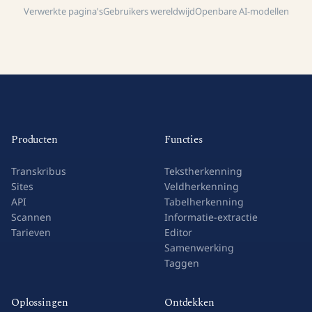
Verwerkte pagina's
Gebruikers wereldwijd
Openbare AI-modellen
Producten
Functies
Transkribus
Tekstherkenning
Sites
Veldherkenning
API
Tabelherkenning
Scannen
Informatie-extractie
Tarieven
Editor
Samenwerking
Taggen
Oplossingen
Ontdekken