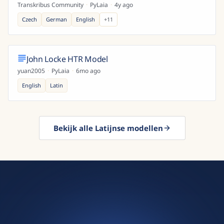
Transkribus Community
·
PyLaia
·
4y ago
Czech
German
English
+
11
John Locke HTR Model
yuan2005
·
PyLaia
·
6mo ago
English
Latin
Bekijk alle Latijnse modellen