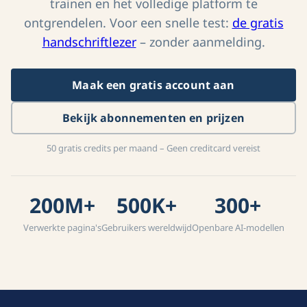
trainen en het volledige platform te
ontgrendelen. Voor een snelle test:
de gratis
handschriftlezer
– zonder aanmelding.
Maak een gratis account aan
Bekijk abonnementen en prijzen
50 gratis credits per maand – Geen creditcard vereist
200M+
500K+
300+
Verwerkte pagina's
Gebruikers wereldwijd
Openbare AI-modellen