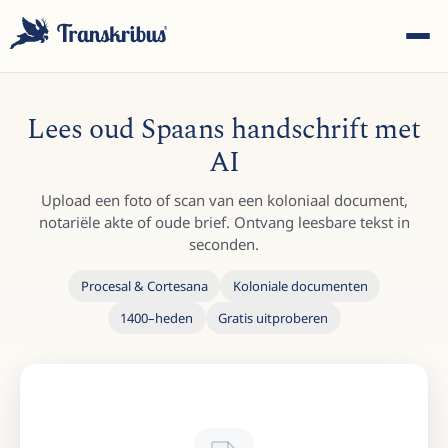
Lees oud Spaans handschrift met
AI
Upload een foto of scan van een koloniaal document,
ESC
notariële akte of oude brief. Ontvang leesbare tekst in
seconden.
Procesal & Cortesana
Koloniale documenten
Begin met typen om te zoeken in modellen, sites en
1400–heden
Gratis uitproberen
blogberichten...