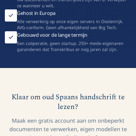
ze wanneer u wilt.
Gehost in Europa
Alle verwerking op onze eigen servers in Oostenrijk.
AVG-conform. Geen afhankelijkheid van Big Tech.
Gebouwd voor de lange termijn
Een coöperatie, geen startup. 250+ mede-eigenaren
garanderen dat Transkribus er nog jaren zal zijn.
Klaar om oud Spaans handschrift te
lezen?
Maak een gratis account aan om onbeperkt
documenten te verwerken, eigen modellen te