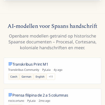
AI-modellen voor Spaans handschrift
Openbare modellen getraind op historische
Spaanse documenten – Procesal, Cortesana,
koloniale handschriften en meer.
Transkribus Print M1
Transkribus Community
·
PyLaia
·
4y ago
Czech
German
English
+
11
Prensa filipina de 2 a 5 columnas
rocio.ortuno
·
PyLaia
·
2mo ago