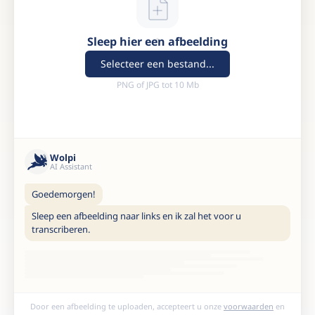
Sleep hier een afbeelding
Selecteer een bestand...
PNG of JPG tot 10 Mb
Wolpi
AI Assistant
Goedemorgen!
Sleep een afbeelding naar links en ik zal het voor u
transcriberen.
Door een afbeelding te uploaden, accepteert u onze
voorwaarden
en