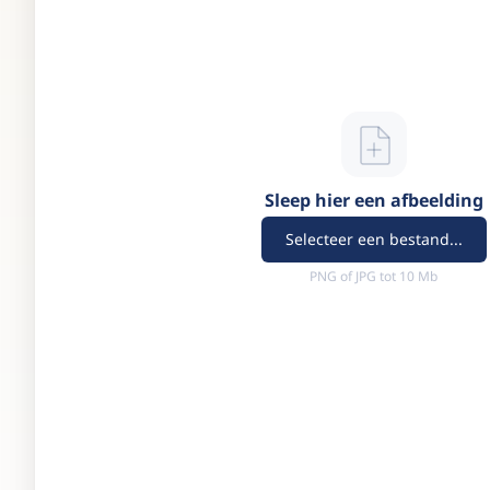
Sleep hier een afbeelding
Selecteer een bestand...
PNG of JPG tot 10 Mb