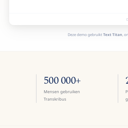
D
Deze demo gebruikt
Text Titan
, o
500 000+
Mensen gebruiken
P
Transkribus
g