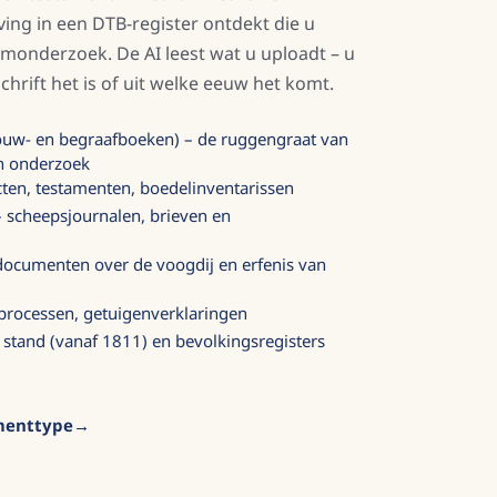
ving in een DTB-register ontdekt die u
onderzoek. De AI leest wat u uploadt – u
chrift het is of uit welke eeuw het komt.
rouw- en begraafboeken) – de ruggengraat van
h onderzoek
cten, testamenten, boedelinventarissen
 scheepsjournalen, brieven en
ocumenten over de voogdij en erfenis van
 processen, getuigenverklaringen
 stand (vanaf 1811) en bevolkingsregisters
menttype