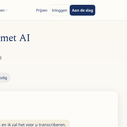
ven
Prijzen
Inloggen
Aan de slag
 met AI
t
odig
 en ik zal het voor u transcriberen.