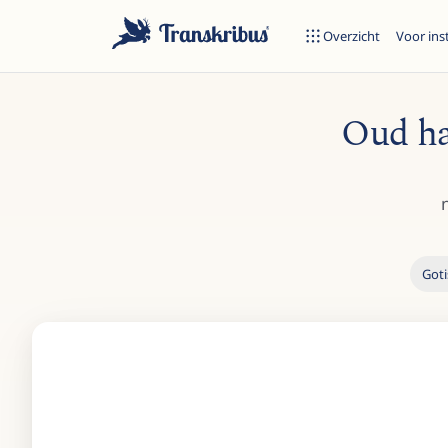
Overzicht
Voor ins
Oud ha
Goti
Begin met typen om te zoeken in modellen, sites en blogberich