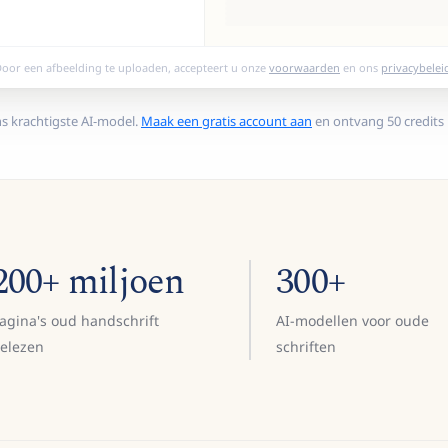
oor een afbeelding te uploaden, accepteert u onze
voorwaarden
en ons
privacybelei
ns krachtigste AI-model.
Maak een gratis account aan
en ontvang 50 credits
200+ miljoen
300+
agina's oud handschrift
AI-modellen voor oude
elezen
schriften