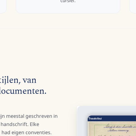
cursief.
ijlen, van
documenten.
jn meestal geschreven in
e handschrift. Elke
p had eigen conventies.