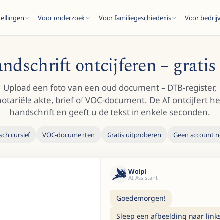
tellingen
Voor onderzoek
Voor familiegeschiedenis
Voor bedrij
ndschrift ontcijferen – gratis
Upload een foto van een oud document – DTB-register,
notariële akte, brief of VOC-document. De AI ontcijfert he
ESC
handschrift en geeft u de tekst in enkele seconden.
sch cursief
VOC-documenten
Gratis uitproberen
Geen account n
ten...
Wolpi
AI Assistant
Goedemorgen!
Sleep een afbeelding naar links