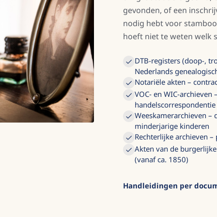
gevonden, of een inschrij
nodig hebt voor stamboom
hoeft niet te weten welk s
DTB-registers (doop-, t
Nederlands genealogisc
Notariële akten – contra
VOC- en WIC-archieven –
handelscorrespondentie
Weeskamerarchieven – d
minderjarige kinderen
Rechterlijke archieven –
Akten van de burgerlijke
(vanaf ca. 1850)
Handleidingen per docu