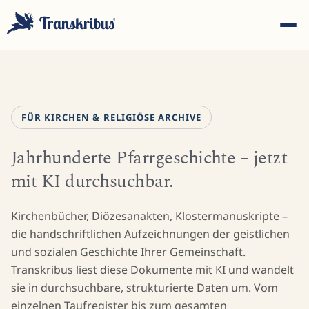
FÜR KIRCHEN & RELIGIÖSE ARCHIVE
Jahrhunderte Pfarrgeschichte – jetzt
ESC
mit KI durchsuchbar.
Tippen Sie, um in Modellen, Sites und Blog-Beiträgen zu
Kirchenbücher, Diözesanakten, Klostermanuskripte –
suchen...
die handschriftlichen Aufzeichnungen der geistlichen
und sozialen Geschichte Ihrer Gemeinschaft.
Transkribus liest diese Dokumente mit KI und wandelt
sie in durchsuchbare, strukturierte Daten um. Vom
einzelnen Taufregister bis zum gesamten