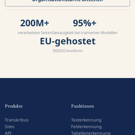
200M+
95%+
verarbeitete Seiten
Genauigkeit bei trainierten Modellen
EU-gehostet
DSGVO-konform
Produkte
Funktionen
Transkribus
Texterkennung
Sites
Felderkennung
API
Tabellenerkennung