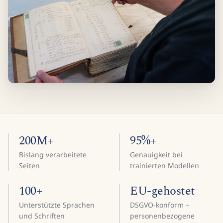
200M+
95%+
Bislang verarbeitete
Genauigkeit bei
Seiten
trainierten Modellen
100+
EU-gehostet
Unterstützte Sprachen
DSGVO-konform –
und Schriften
personenbezogene