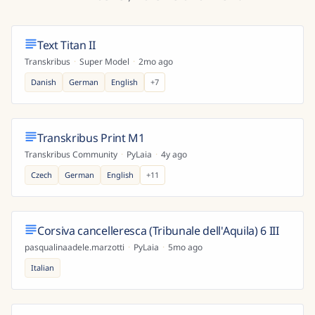
Text Titan II
Transkribus
·
Super Model
·
2mo ago
Danish
German
English
+
7
Transkribus Print M1
Transkribus Community
·
PyLaia
·
4y ago
Czech
German
English
+
11
Corsiva cancelleresca (Tribunale dell'Aquila) 6 III
pasqualinaadele.marzotti
·
PyLaia
·
5mo ago
Italian