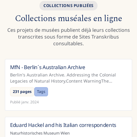
COLLECTIONS PUBLIÉES
Collections muséales en ligne
Ces projets de musées publient déjà leurs collections
transcrites sous forme de Sites Transkribus
consultables.
MfN - Berlin´s Australian Archive
Allemagne
Berlin's Australian Archive. Addressing the Colonial
Legacies of Natural History.Content WarningThe
Museum für Naturkunde Berlin (MfN) offers free and
231 pages
Tags
open a...
Publié
janv. 2024
Eduard Hackel and his Italian correspondents
Autriche
Naturhistorisches Museum Wien