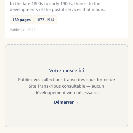
In the late 1800s to early 1900s, thanks to the
developments of the postal services that made
correspondence increasingly easier and quicker, there
139 pages
1873–1914
was an in...
Publié
juil. 2025
Votre musée ici
Publiez vos collections transcrites sous forme de
Site Transkribus consultable — aucun
développement web nécessaire.
Démarrer