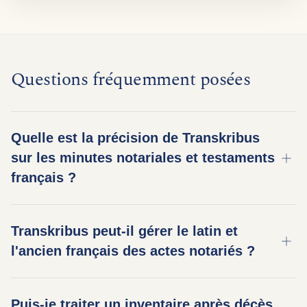
Questions fréquemment posées
Quelle est la précision de Transkribus
sur les minutes notariales et testaments
français ?
La précision dépend de l'écriture, de l'état du
Transkribus peut-il gérer le latin et
document et du modèle utilisé. Sur des minutes
l'ancien français des actes notariés ?
notariales et testaments français bien conservés
des XVIIIe et XIXe siècles, nos meilleurs modèles
Oui. Les actes notariés les plus anciens –
atteignent plus de 95 % de précision par caractère.
Puis-je traiter un inventaire après décès