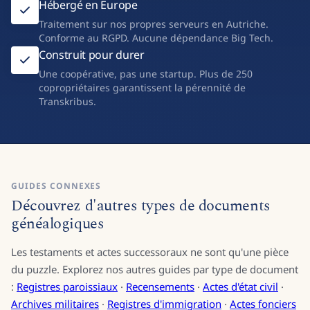
Hébergé en Europe
Traitement sur nos propres serveurs en Autriche.
Conforme au RGPD. Aucune dépendance Big Tech.
Construit pour durer
Une coopérative, pas une startup. Plus de 250
copropriétaires garantissent la pérennité de
Transkribus.
GUIDES CONNEXES
Découvrez d'autres types de documents
généalogiques
Les testaments et actes successoraux ne sont qu'une pièce
du puzzle. Explorez nos autres guides par type de document
:
Registres paroissiaux
·
Recensements
·
Actes d'état civil
·
Archives militaires
·
Registres d'immigration
·
Actes fonciers