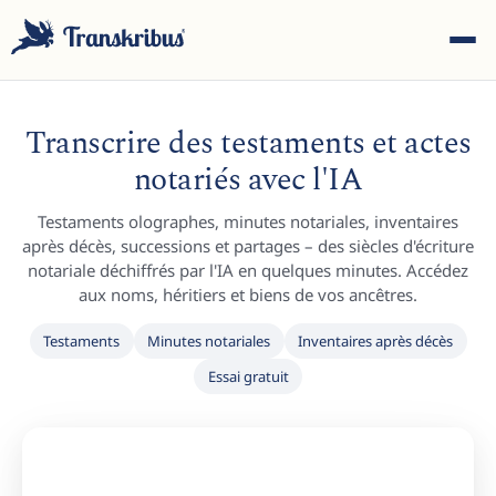
Transcrire des testaments et actes
notariés avec l'IA
Testaments olographes, minutes notariales, inventaires
ESC
après décès, successions et partages – des siècles d'écriture
notariale déchiffrés par l'IA en quelques minutes. Accédez
aux noms, héritiers et biens de vos ancêtres.
Commencez à taper pour rechercher parmi les modèles,
Testaments
Minutes notariales
Inventaires après décès
sites et articles de blog...
Essai gratuit