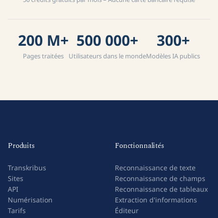
200 M+
500 000+
300+
Pages traitées
Utilisateurs dans le monde
Modèles IA publics
Produits
Fonctionnalités
Transkribus
Reconnaissance de texte
Sites
Reconnaissance de champs
API
Reconnaissance de tableaux
Numérisation
Extraction d'informations
Tarifs
Éditeur