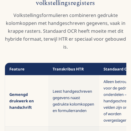
volkstellingsregisters
Volkstellingsformulieren combineren gedrukte
kolomkoppen met handgeschreven gegevens, vaak in
krappe rasters. Standaard OCR heeft moeite met dit
hybride formaat, terwijl HTR er speciaal voor gebouwd
is.
Feature
Transkribus HTR
Standaard OC
Alleen betrouw
voor de gedruk
Leest handgeschreven
Gemengd
onderdelen –
gegevens naast
drukwerk en
handgeschreve
gedrukte kolomkoppen
handschrift
velden zijn onl
en formulierranden
of worden
overgeslagen