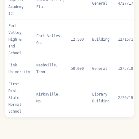
Baptist
Jacksonville,
General
4/27/17
Academy
Fla.
(2)
Fort
Valley
Fort Valley,
High &
12,500
Building
12/15/17
Ga.
Ind.
School
Fisk
Nashville,
50,000
General
12/5/18
University
Tenn.
First
Dist.
Kirksville,
Library
State
2/26/19
Mo.
Building
Normal
School