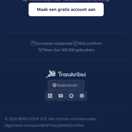
Maak een gratis account aan
Europese coöperatie
AVG-conform
Meer dan 500.000 gebruikers
Nederlands
©
2026
READ-COOP SCE. Alle rechten voorbehouden.
Algemene voorwaarden
Privacybeleid
Colofon