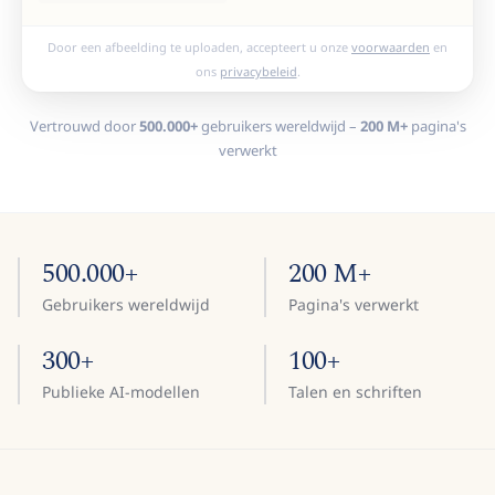
Door een afbeelding te uploaden, accepteert u onze
voorwaarden
en
ons
privacybeleid
.
Vertrouwd door
500.000+
gebruikers wereldwijd –
200 M+
pagina's
verwerkt
500.000+
200 M+
Gebruikers wereldwijd
Pagina's verwerkt
300+
100+
Publieke AI-modellen
Talen en schriften