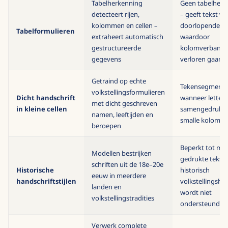
Tabelherkenning
Geen tabelherk
detecteert rijen,
– geeft tekst we
kolommen en cellen –
doorlopende s
Tabelformulieren
extraheert automatisch
waardoor
gestructureerde
kolomverband
gegevens
verloren gaan
Getraind op echte
Tekensegmentat
volkstellingsformulieren
Dicht handschrift
wanneer letters
met dicht geschreven
in kleine cellen
samengedrukt s
namen, leeftijden en
smalle kolomm
beroepen
Beperkt tot mo
Modellen bestrijken
gedrukte tekst 
schriften uit de 18e–20e
Historische
historisch
eeuw in meerdere
handschriftstijlen
volkstellingsha
landen en
wordt niet
volkstellingstradities
ondersteund
Verwerk complete