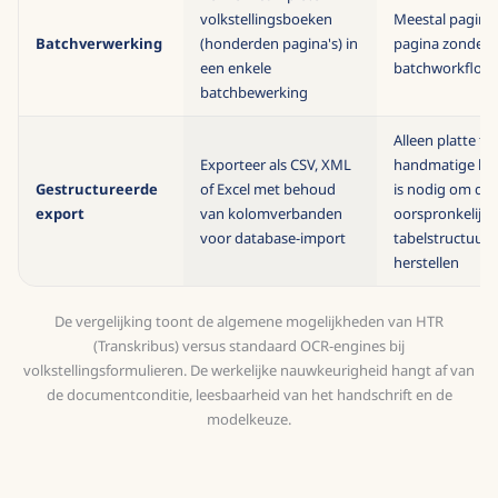
volkstellingsboeken
Meestal pagina
Batchverwerking
(honderden pagina's) in
pagina zonder
een enkele
batchworkflow
batchbewerking
Alleen platte te
Exporteer als CSV, XML
handmatige her
Gestructureerde
of Excel met behoud
is nodig om de
export
van kolomverbanden
oorspronkelijke
voor database-import
tabelstructuur 
herstellen
De vergelijking toont de algemene mogelijkheden van HTR
(Transkribus) versus standaard OCR-engines bij
volkstellingsformulieren. De werkelijke nauwkeurigheid hangt af van
de documentconditie, leesbaarheid van het handschrift en de
modelkeuze.