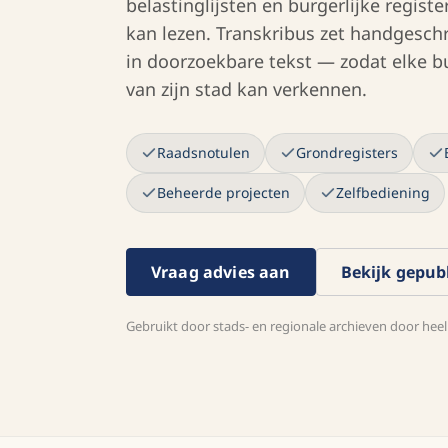
belastinglijsten en burgerlijke regis
kan lezen. Transkribus zet handges
in doorzoekbare tekst — zodat elke b
van zijn stad kan verkennen.
Raadsnotulen
Grondregisters
Beheerde projecten
Zelfbediening
Vraag advies aan
Bekijk gepubl
Gebruikt door stads- en regionale archieven door hee