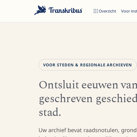
Overzicht
Voor ins
VOOR STEDEN & REGIONALE ARCHIEVEN
Ontsluit eeuwen van
geschreven geschie
Begin met typen om te zoeken in modellen, sites en blogberich
stad.
Uw archief bevat raadsnotulen, grond