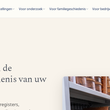
tellingen
Voor onderzoek
Voor familiegeschiedenis
Voor bedrij
ESC
 de
denis van uw
ten...
registers,