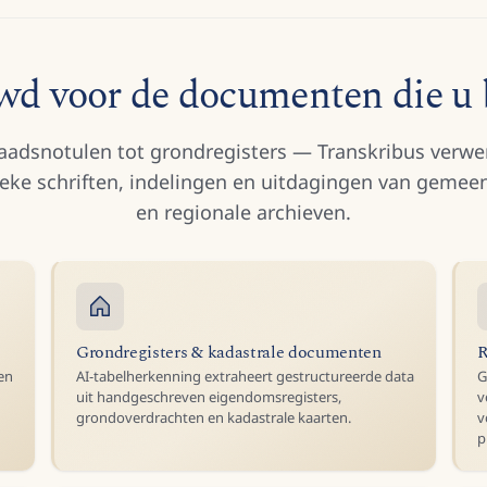
d voor de documenten die u 
aadsnotulen tot grondregisters — Transkribus verwe
ieke schriften, indelingen en uitdagingen van gemeen
en regionale archieven.
Grondregisters & kadastrale documenten
R
wen
AI-tabelherkenning extraheert gestructureerde data
G
uit handgeschreven eigendomsregisters,
v
grondoverdrachten en kadastrale kaarten.
v
p