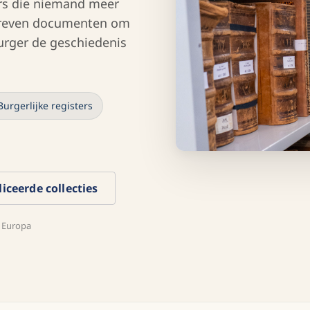
ters die niemand meer
chreven documenten om
urger de geschiedenis
Burgerlijke registers
iceerde collecties
l Europa