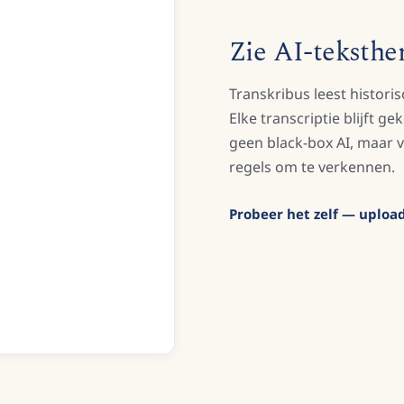
Zie AI-teksthe
Transkribus leest histor
Elke transcriptie blijft g
geen black-box AI, maar v
regels om te verkennen.
Probeer het zelf — uplo
Recognise