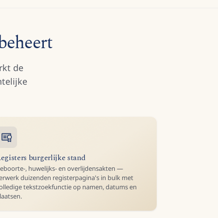
beheert
rkt de
telijke
egisters burgerlijke stand
eboorte-, huwelijks- en overlijdensakten —
erwerk duizenden registerpagina's in bulk met
olledige tekstzoekfunctie op namen, datums en
laatsen.