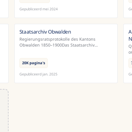
r
and 19th-century notarial deeds and sources
403K pagina's
from the city government betwee...
Gepubliceerd
mei 2024
G
Staatsarchiv Obwalden
A
nd
Zwitserland
N
Regierungsratsprotokolle des Kantons
Obwalden 1850–1900Das Staatsarchiv
m
Q
Obwalden ermöglicht auf dieser Seite eine
o
Volltextsuche in den Regierungsratsprotokol...
d
20K pagina's
s
Gepubliceerd
jan. 2025
G