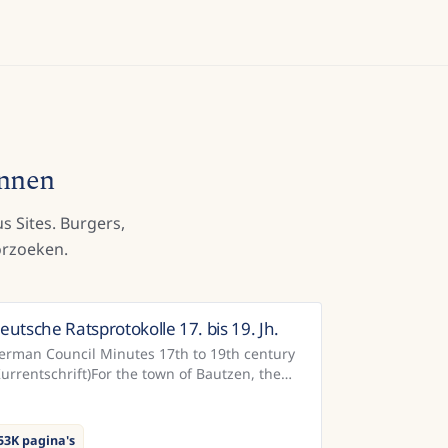
ennen
s Sites. Burgers,
rzoeken.
eutsche Ratsprotokolle 17. bis 19. Jh.
Duitsland
erman Council Minutes 17th to 19th century
Kurrentschrift)For the town of Bautzen, the
unicipal archives have a relatively complete