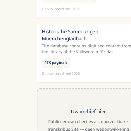
directly.The ATR collection (Automated Text
3.0M pagina's
1278–2017
Recognition; including Handwritten ...
Gepubliceerd
mrt. 2026
Historische Sammlungen
Duitsla
Moenchengladbach
The database contains digitised content fro
the library of the Volksverein für das
katholische Deutschland, which is housed in
47K pagina's
the Mönchengladbach City Libr...
Gepubliceerd
mei 2025
Uw archief hier