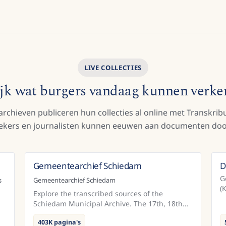
LIVE COLLECTIES
jk wat burgers vandaag kunnen verk
rchieven publiceren hun collecties al online met Transkribu
ekers en journalisten kunnen eeuwen aan documenten doo
Gemeentearchief Schiedam
D
nd
Nederland
G
s
Gemeentearchief Schiedam
(
Explore the transcribed sources of the
m
Schiedam Municipal Archive. The 17th, 18th