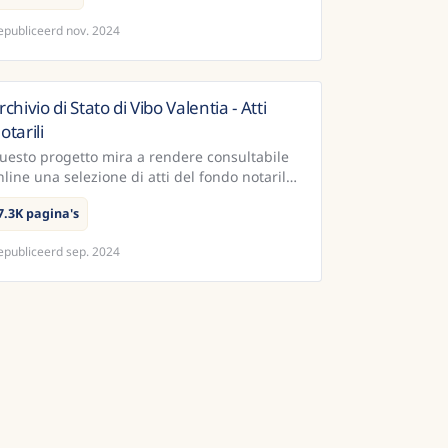
ecord of the official...
53K pagina's
epubliceerd
nov. 2024
rchivio di Stato di Vibo Valentia - Atti
Italië
otarili
uesto progetto mira a rendere consultabile
nline una selezione di atti del fondo notarile
ell'Archivio di Stato di Vibo Valentia. Sono
7.3K pagina's
tate rese disponib...
epubliceerd
sep. 2024