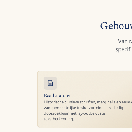
Gebouw
Van r
specif
Raadsnotulen
Historische cursieve schriften, marginalia en eeu
van gemeentelijke besluitvorming — volledig
doorzoekbaar met lay-outbewuste
tekstherkenning.