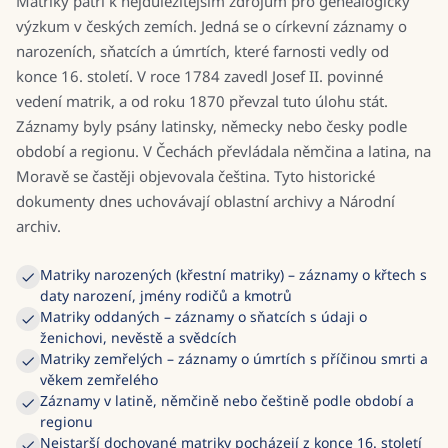
Matriky patří k nejdůležitějším zdrojům pro genealogický
výzkum v českých zemích. Jedná se o církevní záznamy o
narozeních, sňatcích a úmrtích, které farnosti vedly od
konce 16. století. V roce 1784 zavedl Josef II. povinné
vedení matrik, a od roku 1870 převzal tuto úlohu stát.
Záznamy byly psány latinsky, německy nebo česky podle
období a regionu. V Čechách převládala němčina a latina, na
Moravě se častěji objevovala čeština. Tyto historické
dokumenty dnes uchovávají oblastní archivy a Národní
archiv.
Matriky narozených (křestní matriky) – záznamy o křtech s
daty narození, jmény rodičů a kmotrů
Matriky oddaných – záznamy o sňatcích s údaji o
ženichovi, nevěstě a svědcích
Matriky zemřelých – záznamy o úmrtích s příčinou smrti a
věkem zemřelého
Záznamy v latině, němčině nebo češtině podle období a
regionu
Nejstarší dochované matriky pocházejí z konce 16. století