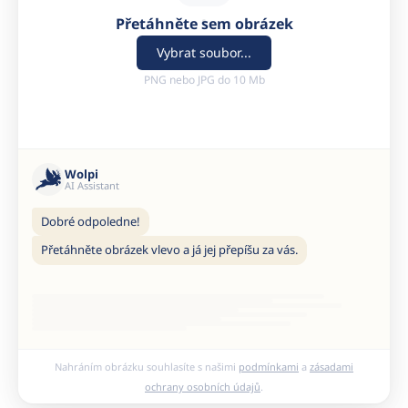
Přetáhněte sem obrázek
Vybrat soubor...
PNG nebo JPG do 10 Mb
Wolpi
AI Assistant
Dobré odpoledne!
Přetáhněte obrázek vlevo a já jej přepíšu za vás.
Nahráním obrázku souhlasíte s našimi
podmínkami
a
zásadami
ochrany osobních údajů
.