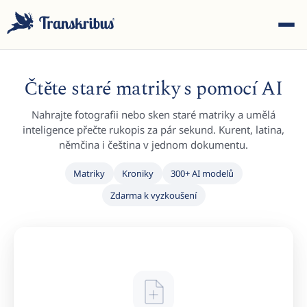
Čtěte staré matriky s pomocí AI
Nahrajte fotografii nebo sken staré matriky a umělá
inteligence přečte rukopis za pár sekund. Kurent, latina,
němčina i čeština v jednom dokumentu.
ESC
Matriky
Kroniky
300+ AI modelů
Zdarma k vyzkoušení
Start typing to search across models, sites, and blog
posts...