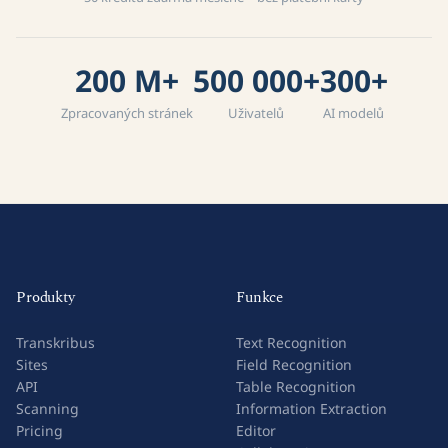
200 M+
500 000+
300+
Zpracovaných stránek
Uživatelů
AI modelů
Produkty
Funkce
Transkribus
Text Recognition
Sites
Field Recognition
API
Table Recognition
Scanning
Information Extraction
Pricing
Editor