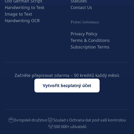
Old German Script
Statutes
Handwriting to Text
Contact Us
Image to Text
Handwriting OCR
Právní informace
Privacy Policy
Terms & Conditions
Subscription Terms
Začněte přepisovat zdarma – 50 kreditů každý měsíc
Vytvořit bezplatný účet
Evropské družstvo
Soulad s Ochrana dat pod vaší kontrolou
500 000+ uživatelů