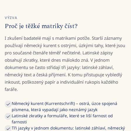
VÝZVA
Proč je těžké matriky číst?
I zkušení badatelé mají s matrikami potíže. Starší záznamy
používají německý kurent s ostrými, úzkými tahy, které jsou
pro současné čtenáře téměř nečitelné. Latinské zápisy
obsahují zkratky, které dnes málokdo zná. V jednom
dokumentu se často střídají tři jazyky: latinské záhlaví,
německý text a česká příjmení. K tomu přistupuje vybledlý
inkoust, poškozený papír a individuální rukopis každého
faráře.
Německý kurent (Kurrentschrift) – ostrá, úzce spojená
písmena, která vypadají jako neznámý jazyk
Latinské zkratky a formuláře, které se liší farnost od
farnosti
Tři jazyky v jednom dokumentu: latinské záhlaví, německý