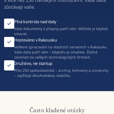
s více než 250 členskými institucemi. Vaše data
zůstávají vaše.
Plná kontrola nad daty
Vaše dokumenty a přepisy patří vám. Můžete je kdykoli
smazat.
Hostováno v Rakousku
Veškeré zpracování na vlastních serverech v Rakousku.
Vaše data patří vám – kdykoliv je smažete. Žádná
závislost na velkých technologických firmách.
Družstvo, ne startup
Přes 250 spoluvlastníků – archivy, knihovny a univerzity
– zajišťuje dlouhodobou stabilitu.
Často kladené otázky