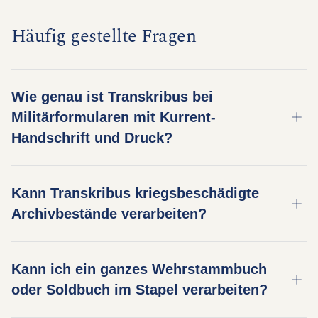
Häufig gestellte Fragen
Wie genau ist Transkribus bei
Militärformularen mit Kurrent-
Handschrift und Druck?
Transkribus verarbeitet die Mischung aus
Kann Transkribus kriegsbeschädigte
vorgedruckten Formularfeldern und Kurrent-
Archivbestände verarbeiten?
Handschrift, die deutsche und österreichische
Militärunterlagen kennzeichnet. Bei gut erhaltenen
Ja. Transkribus kann beschädigte und degradierte
Dokumenten erreichen unsere besten Modelle
Kann ich ein ganzes Wehrstammbuch
Dokumente verarbeiten, einschließlich solcher mit
über 95 % Zeichengenauigkeit. Beschädigte oder
oder Soldbuch im Stapel verarbeiten?
Brand-, Wasser- und Lagerschäden aus deutschen
stark verblasste Unterlagen haben möglicherweise
und österreichischen Archiven. Viele