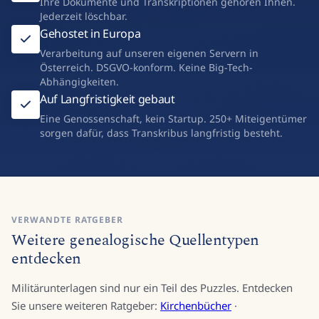
Ihre Dokumente und Transkriptionen gehören Ihnen.
Jederzeit löschbar.
Gehostet in Europa
Verarbeitung auf unseren eigenen Servern in
Österreich. DSGVO-konform. Keine Big-Tech-
Abhängigkeiten.
Auf Langfristigkeit gebaut
Eine Genossenschaft, kein Startup. 250+ Miteigentümer
sorgen dafür, dass Transkribus langfristig besteht.
VERWANDTE RATGEBER
Weitere genealogische Quellentypen
entdecken
Militärunterlagen sind nur ein Teil des Puzzles. Entdecken
Sie unsere weiteren Ratgeber:
Kirchenbücher
·