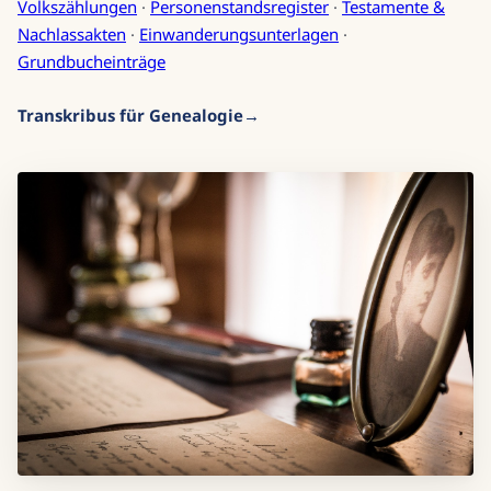
Volkszählungen
·
Personenstandsregister
·
Testamente &
Nachlassakten
·
Einwanderungsunterlagen
·
Grundbucheinträge
Transkribus für Genealogie