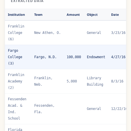
EXTRACTED DATA
Institution
Town
Amount
Object
Date
Franklin
College
New Athen, O.
General
3/23/16
(6)
Fargo
College
Fargo, N.D.
100,000
Endowment
4/27/16
(3)
Franklin
Franklin,
Library
Academy
5,000
8/3/16
Neb.
Building
(2)
Fessenden
Acad. &
Fessenden,
General
12/22/16
Ind.
Fla.
School
Florida