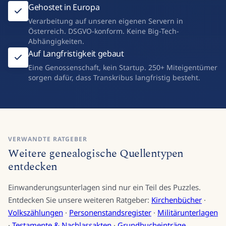
Gehostet in Europa
Verarbeitung auf unseren eigenen Servern in
Österreich. DSGVO-konform. Keine Big-Tech-
Abhängigkeiten.
Auf Langfristigkeit gebaut
Eine Genossenschaft, kein Startup. 250+ Miteigentümer
sorgen dafür, dass Transkribus langfristig besteht.
VERWANDTE RATGEBER
Weitere genealogische Quellentypen
entdecken
Einwanderungsunterlagen sind nur ein Teil des Puzzles.
Entdecken Sie unsere weiteren Ratgeber:
Kirchenbücher
·
Volkszählungen
·
Personenstandsregister
·
Militärunterlagen
·
Testamente & Nachlassakten
·
Grundbucheinträge