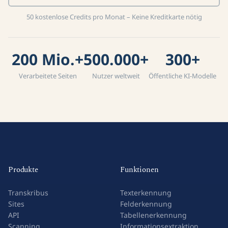
50 kostenlose Credits pro Monat – Keine Kreditkarte nötig
200 Mio.+
500.000+
300+
Verarbeitete Seiten
Nutzer weltweit
Öffentliche KI-Modelle
Produkte
Funktionen
Transkribus
Texterkennung
Sites
Felderkennung
API
Tabellenerkennung
Scanning
Informationsextraktion