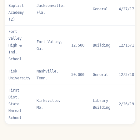
Baptist
Jacksonville,
General
4/27/17
Academy
Fla.
(2)
Fort
Valley
Fort Valley,
High &
12,500
Building
12/15/17
Ga.
Ind.
School
Fisk
Nashville,
50,000
General
12/5/18
University
Tenn.
First
Dist.
Kirksville,
Library
State
2/26/19
Mo.
Building
Normal
School