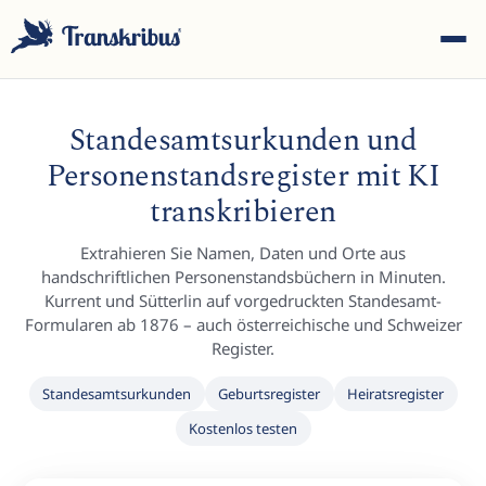
Standesamtsurkunden und
Personenstandsregister mit KI
transkribieren
ESC
Extrahieren Sie Namen, Daten und Orte aus
handschriftlichen Personenstandsbüchern in Minuten.
Kurrent und Sütterlin auf vorgedruckten Standesamt-
Formularen ab 1876 – auch österreichische und Schweizer
Tippen Sie, um in Modellen, Sites und Blog-Beiträgen zu
Register.
suchen...
Standesamtsurkunden
Geburtsregister
Heiratsregister
Kostenlos testen