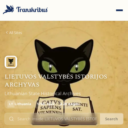
All Sites
ESC
LIETUVOS VALSTYBĖS ISTORIJOS
ARCHYVAS
Start typing to search across models, sites, and blog
Lithuanian State Historical Archives
posts...
Lithuania
1768–1922
6.2K pages
LT
Search