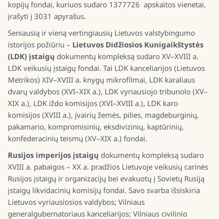
kopijų fondai, kuriuos sudaro 1377726 apskaitos vienetai,
įrašyti į 3031 apyrašus.
Seniausią ir vieną vertingiausių Lietuvos valstybingumo
istorijos požiūriu –
Lietuvos Didžiosios Kunigaikštystės
(LDK) įstaigų
dokumentų kompleksą sudaro XV–XVIII a.
LDK veikusių įstaigų fondai. Tai LDK kanceliarijos (Lietuvos
Metrikos) XIV–XVIII a. knygų mikrofilmai, LDK karaliaus
dvarų valdybos (XVI–XIX a.), LDK vyriausiojo tribunolo (XV–
XIX a.), LDK iždo komisijos (XVI–XVIII a.), LDK karo
komisijos (XVIII a.), įvairių žemės, pilies, magdeburginių,
pakamario, kompromisinių, eksdivizinių, kaptūrinių,
konfederacinių teismų (XV–XIX a.) fondai.
Rusijos imperijos įstaigų
dokumentų kompleksą sudaro
XVIII a. pabaigos – XX a. pradžios Lietuvoje veikusių carinės
Rusijos įstaigų ir organizacijų bei evakuotų į Sovietų Rusiją
įstaigų likvidacinių komisijų fondai. Savo svarba išsiskiria
Lietuvos vyriausiosios valdybos; Vilniaus
generalgubernatoriaus kanceliarijos; Vilniaus civilinio