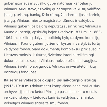
gubernatoriaus ir Suvalkų gubernatoriaus kanceliarijų;
Vilniaus, Augustavo, Suvalkų gubernijose veikusių valdžios
įstaigų, teismų, bankų, iždo rūmų, žandarmerijos ir karinių
įstaigų; Vilniaus miesto magistrato, dūmos ir valdybos;
Vilniaus gubernijos bajorų deputatų susirinkimo; Vilniaus ir
Kauno gubernijų apskričių bajorų vadovų; 1831 m. ir 1863–
1864 m. sukilimų dalyvių, politinių bylų tardymo komisijų;
Vilniaus ir Kauno gubernijų žemdirbystės ir valstybės turtų
valdybos fondai. Šiam dokumentų kompleksui priklauso ir
Lietuvos mokslo, kultūros, švietimo istorijai reikšmingi
dokumentai, sukaupti Vilniaus mokslo bičiulių draugijos,
Vilniaus švietimo apygardos, Vilniaus universiteto ir kitų
institucijų fonduose.
Kaizerinės Vokietijos okupacijos laikotarpio įstaigų
(1915–1918 m.)
dokumentų kompleksas bene mažiausias
archyve - jį sudaro keturi Pirmojo pasaulinio karo metais
veikusių įstaigų – Lietuvos karinės valdybos viršininko,
Vokietijos Vilniaus srities teismų fondai.