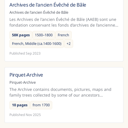
Archives de l'ancien Évêché de Bâle
Switzerland
Archives de l'ancien Évêché de Bâle
Les Archives de l'ancien Évêché de Bâle (AAEB) sont une
fondation conservant les fonds d’archives de l’ancienne
principauté épiscopale de Bâle. Son siège est...
58K pages
1500–1800
French
French, Middle (ca.1400-1600)
+
2
Published
Sep 2023
Pirquet-Archive
Austria
Pirquet-Archive
The Archive contains documents, pictures, maps and
family trees collected by some of our ancestors
beginning in the 18th century in Belgium and Austria.
10 pages
from 1700
Published
Nov 2025