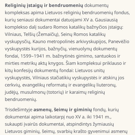
Religinių įstaigų ir bendruomenių
dokumentų
kompleksas apima Lietuvos religinių bendruomenių fondus,
kurių seniausi dokumentai datuojami XV a. Gausiausią
komplekso dalį sudaro Romos katalikų bažnyčios įstaigų:
Vilniaus, Telšių (Žemaičių), Seinų Romos katalikų
vyskupysčių, Kauno metropolinės arkivyskupijos, Panevėžio
vyskupystės kurijos, bažnyčių, vienuolynų dokumentų
fondai, 1599–1941 m. bažnytinės gimimo, santuokos ir
mirties metrikų aktų knygos. Šiam kompleksui priklauso ir
kitų konfesijų dokumentų fondai: Lietuvos unitų
vyskupystės, Vilniaus stačiatikių vyskupystės ir atskirų jos
cerkvių, evangelikų reformatų ir evangelikų liuteronų,
judėjų, musulmonų (totorių) ir karaimų religinių
bendruomenių.
Trisdešimtyje
asmenų, šeimų ir giminių
fondų, kurių
dokumentai apima laikotarpį nuo XV a. iki 1941 m.,
sukaupti įvairūs dokumentai, atspindintys žymiausių
Lietuvos giminių, šeimų, svarbių krašto gyvenimui asmenų