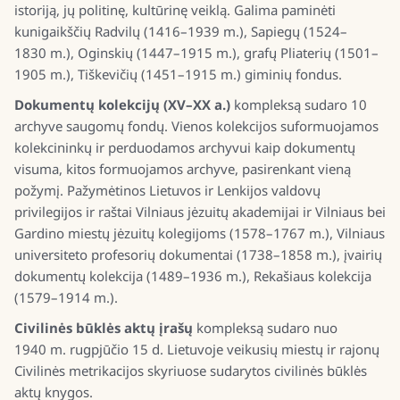
istoriją, jų politinę, kultūrinę veiklą. Galima paminėti
kunigaikščių Radvilų (1416–1939 m.), Sapiegų (1524–
1830 m.), Oginskių (1447–1915 m.), grafų Pliaterių (1501–
1905 m.), Tiškevičių (1451–1915 m.) giminių fondus.
Dokumentų kolekcijų (XV–XX a.)
kompleksą sudaro 10
archyve saugomų fondų. Vienos kolekcijos suformuojamos
kolekcininkų ir perduodamos archyvui kaip dokumentų
visuma, kitos formuojamos archyve, pasirenkant vieną
požymį. Pažymėtinos Lietuvos ir Lenkijos valdovų
privilegijos ir raštai Vilniaus jėzuitų akademijai ir Vilniaus bei
Gardino miestų jėzuitų kolegijoms (1578–1767 m.), Vilniaus
universiteto profesorių dokumentai (1738–1858 m.), įvairių
dokumentų kolekcija (1489–1936 m.), Rekašiaus kolekcija
(1579–1914 m.).
Civilinės būklės aktų įrašų
kompleksą sudaro nuo
1940 m. rugpjūčio 15 d. Lietuvoje veikusių miestų ir rajonų
Civilinės metrikacijos skyriuose sudarytos civilinės būklės
aktų knygos.