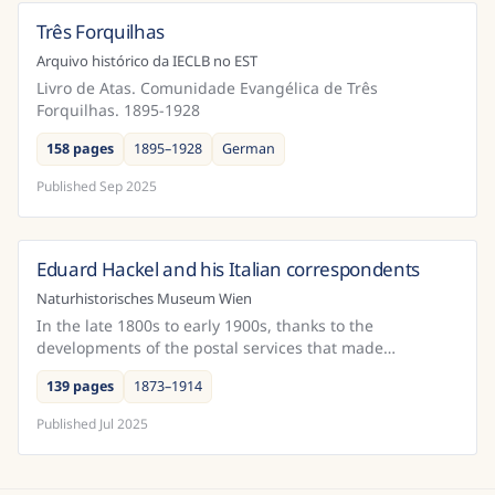
Três Forquilhas
Brazil
Arquivo histórico da IECLB no EST
Livro de Atas. Comunidade Evangélica de Três
Forquilhas. 1895-1928
158 pages
1895–1928
German
Published
Sep 2025
Eduard Hackel and his Italian correspondents
Austria
Naturhistorisches Museum Wien
In the late 1800s to early 1900s, thanks to the
developments of the postal services that made
correspondence increasingly easier and quicker, there
139 pages
1873–1914
was an in...
Published
Jul 2025