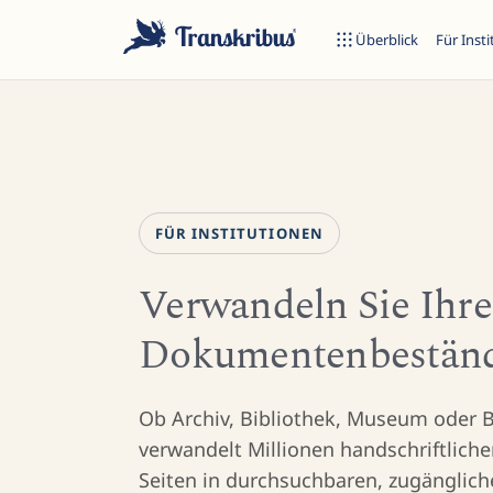
Überblick
Für Inst
FÜR INSTITUTIONEN
E
Verwandeln Sie Ihre
Dokumentenbeständ
Tippen Sie, um in Modellen, Sites und Blog-Beiträgen zu suche
Ob Archiv, Bibliothek, Museum oder 
verwandelt Millionen handschriftlich
Seiten in durchsuchbaren, zugänglich