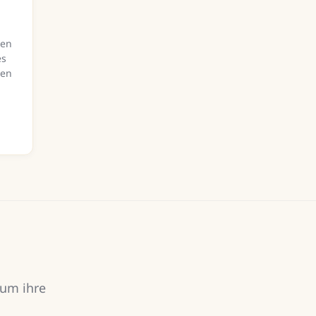
gen
es
nen
 um ihre