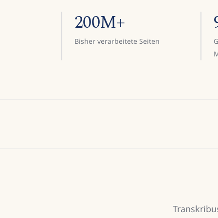
200M+
Bisher verarbeitete Seiten
G
M
Transkribu