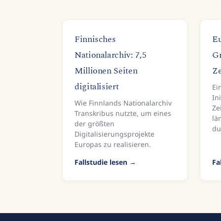
Finnisches
Eu
Nationalarchiv: 7,5
Gr
Millionen Seiten
Ze
digitalisiert
Ei
In
Wie Finnlands Nationalarchiv
Ze
Transkribus nutzte, um eines
lä
der größten
du
Digitalisierungsprojekte
Europas zu realisieren.
Fallstudie lesen
Fa