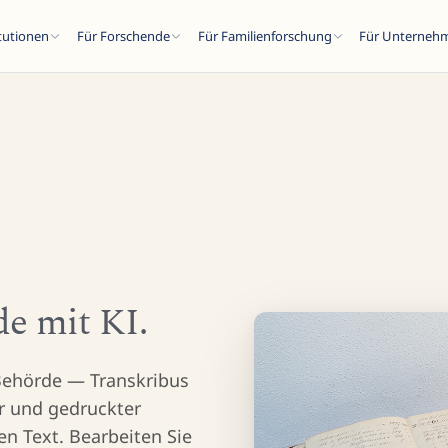
itutionen
Für Forschende
Für Familienforschung
Für Unterneh
SC
e mit KI.
n...
Behörde — Transkribus
er und gedruckter
en Text. Bearbeiten Sie