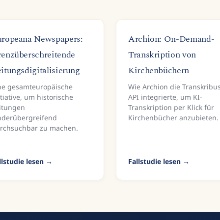
ropeana Newspapers:
Archion: On-Demand-
enzüberschreitende
Transkription von
itungsdigitalisierung
Kirchenbüchern
ne gesamteuropäische
Wie Archion die Transkribu
itiative, um historische
API integrierte, um KI-
itungen
Transkription per Klick für
nderübergreifend
Kirchenbücher anzubieten.
rchsuchbar zu machen.
llstudie lesen
Fallstudie lesen