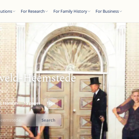
tutions
For Research
For Family History
For Business
eveld-Heemstede
een
; Flemish
15 pages
Tags
Search