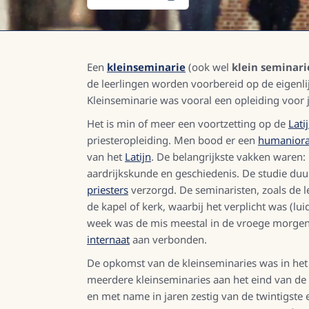
Een
kleinseminarie
(ook wel
klein seminari
de leerlingen worden voorbereid op de eigenlij
Kleinseminarie was vooral een opleiding voor jo
Het is min of meer een voortzetting op de
Lati
priesteropleiding. Men bood er een
humanior
van het
Latijn
. De belangrijkste vakken waren: 
aardrijkskunde en geschiedenis. De studie duu
priesters
verzorgd. De seminaristen, zoals de 
de kapel of kerk, waarbij het verplicht was (l
week was de mis meestal in de vroege morgen
internaat
aan verbonden.
De opkomst van de kleinseminaries was in het 
meerdere kleinseminaries aan het eind van de
en met name in jaren zestig van de twintigste 