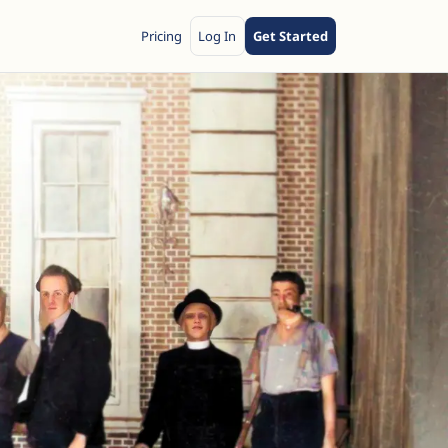
Pricing
Log In
Get Started