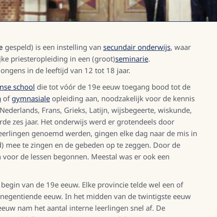
e
gespeld) is een instelling van
secundair onderwijs
, waar
ke priesteropleiding in een (groot)
seminarie
.
ngens in de leeftijd van 12 tot 18 jaar.
jnse school
die tot vóór de 19e eeuw toegang bood tot de
a
of
gymnasiale
opleiding aan, noodzakelijk voor de kennis
Nederlands, Frans, Grieks, Latijn, wijsbegeerte, wiskunde,
rde zes jaar. Het onderwijs werd er grotendeels door
leerlingen genoemd werden, gingen elke dag naar de mis in
uid) mee te zingen en de gebeden op te zeggen. Door de
 voor de lessen begonnen. Meestal was er ook een
begin van de 19e eeuw. Elke provincie telde wel een of
 negentiende eeuw. In het midden van de twintigste eeuw
eeuw nam het aantal interne leerlingen snel af. De