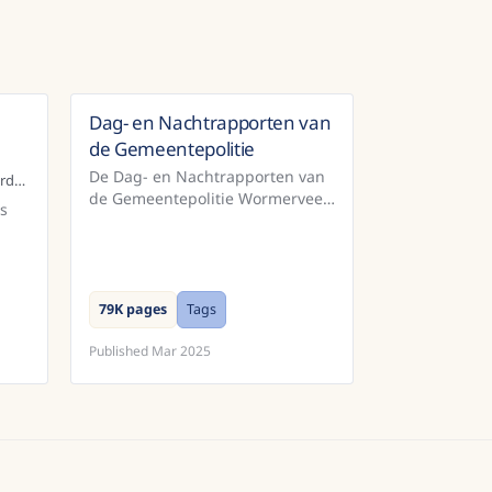
|
Dag- en Nachtrapporten van
ands
Netherlands
de Gemeentepolitie
De Dag- en Nachtrapporten van
Stadsarchief Amsterdam | Amsterdam City Archives
de Gemeentepolitie Wormerveer
s
en Zaandam (ca. 1900-1950)
bevatten korte rapportages die
de politie opstelde na afloop van
een d...
79K pages
Tags
Published
Mar 2025