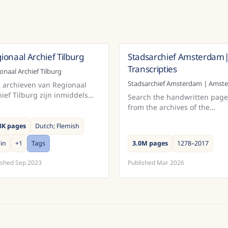
ionaal Archief Tilburg
Stadsarchief Amsterdam
Netherlands
Netherl
Transcripties
onaal Archief Tilburg
l archieven van Regionaal
ief Tilburg zijn inmiddels
Search the handwritten page
tendeels gedigitaliseerd,
from the archives of the
r daarmee voor de meeste
Amsterdam City Archives
sen niet per sé makkelijker
3K pages
Dutch; Flemish
directly.The ATR collection
baar ...
(Automated Text Recognition;
in
+
1
Tags
3.0M pages
1278–2017
including Handwritten ...
ished
Sep 2023
Published
Mar 2026