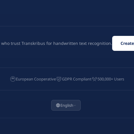
 who trust Transkribus for handwritten text recognition.
Create
European Cooperative
GDPR Compliant
500,000+ Users
English