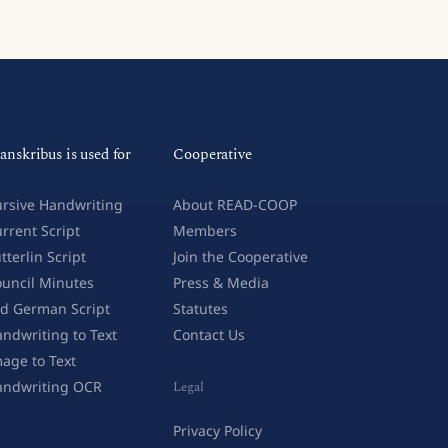
anskribus is used for
Cooperative
rsive Handwriting
About READ-COOP
rrent Script
Members
tterlin Script
Join the Cooperative
uncil Minutes
Press & Media
d German Script
Statutes
ndwriting to Text
Contact Us
age to Text
andwriting OCR
Legal
Privacy Policy