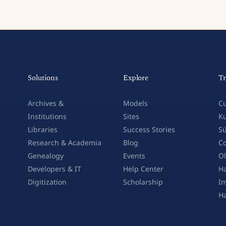
Solutions
Explore
Tr
Archives &
Models
Cu
Institutions
Sites
Ku
Libraries
Success Stories
Sü
Research & Academia
Blog
Co
Genealogy
Events
Ol
Developers & IT
Help Center
Ha
Digitization
Scholarship
Im
H