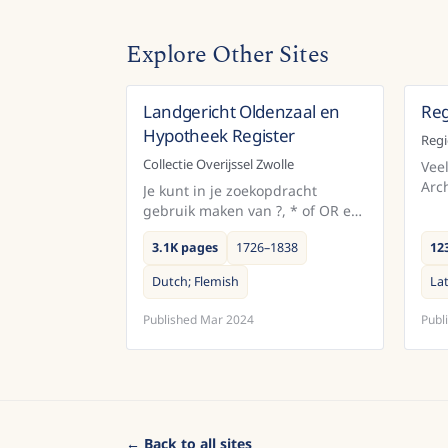
Explore Other Sites
Landgericht Oldenzaal en
Reg
Netherlands
Hypotheek Register
Regi
Collectie Overijssel Zwolle
Vee
Arch
Je kunt in je zoekopdracht
gro
gebruik maken van ?, * of OR en
maa
AND.Beuningen wordt b.v. in de
men
3.1K pages
1726–1838
12
loop van de jaren verschillend
lees
geschreven, zoek als volgt:
Dutch; Flemish
Lat
boninge?...
Published
Mar 2024
Publ
← Back to all sites