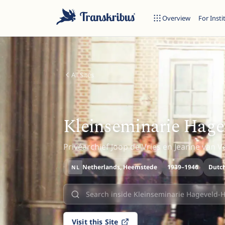
Overview
For Insti
All Sites
ESC
Kleinseminarie Hag
Privéarchief Joop de Vries en Jeanne van V
Start typing to search across models, sites, and blog posts...
Netherlands
, Heemstede
1939–1946
Dutch
NL
Visit this Site