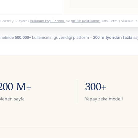
Görsel yükleyerek
kullanım koşullarımızı
ve
gizlilik politikamızı
kabul etmiş olursunuz.
nelinde
500.000+
kullanıcının güvendiği platform –
200 milyondan fazla
say
200 M+
300+
şlenen sayfa
Yapay zeka modeli