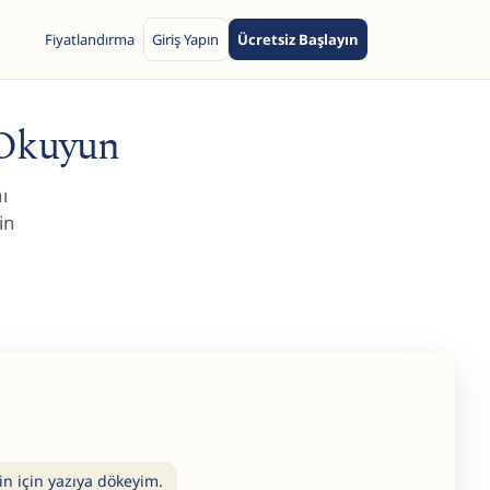
Fiyatlandırma
Giriş Yapın
Ücretsiz Başlayın
 Okuyun
ı
in
zin için yazıya dökeyim.