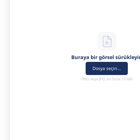
Buraya bir görsel sürükleyi
Dosya seçin...
PNG veya JPG, en fazla 10 Mb