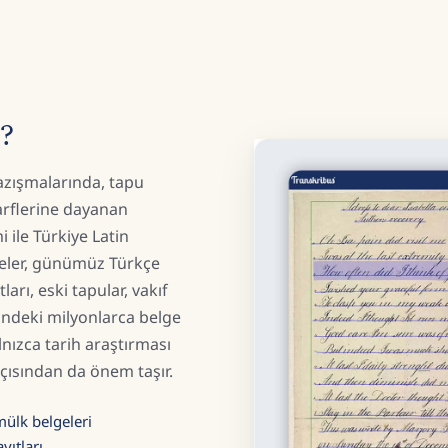
?
azışmalarında, tapu
arflerine dayanan
 ile Türkiye Latin
geler, günümüz Türkçe
ları, eski tapular, vakıf
erindeki milyonlarca belge
lnızca tarih araştırması
 açısından da önem taşır.
mülk belgeleri
yıtları