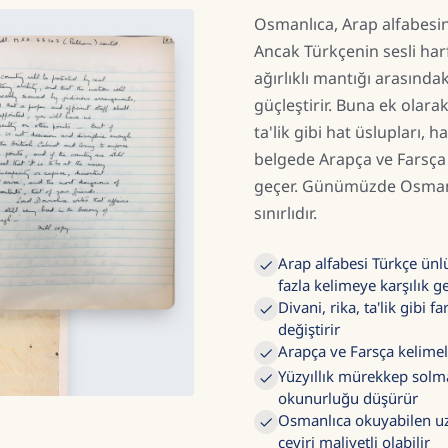
Osmanlıca, Arap alfabesini
Ancak Türkçenin sesli harf
ağırlıklı mantığı arasınd
güçleştirir. Buna ek olara
ta'lik gibi hat üslupları, h
belgede Arapça ve Farsça 
geçer. Günümüzde Osmanl
sınırlıdır.
Arap alfabesi Türkçe ünlü
fazla kelimeye karşılık ge
Divani, rika, ta'lik gibi f
değiştirir
Arapça ve Farsça kelimel
Yüzyıllık mürekkep solm
okunurluğu düşürür
Osmanlıca okuyabilen uzm
çeviri maliyetli olabilir