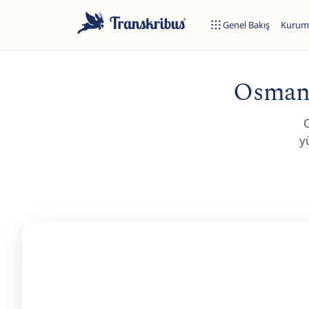
Genel Bakış
Kuruml
Osmanl
y
ESC
Start typing to search across models, sites, and blog posts...