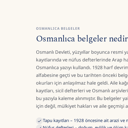
OSMANLICA BELGELER
Osmanlıca belgeler nedir
Osmanlı Devleti, yüzyıllar boyunca resmi y
kayıtlarında ve nüfus defterlerinde Arap h
Osmanlıca yazıyı kullandı. 1928 harf devrimi
alfabesine geçti ve bu tarihten önceki bel
okurları için anlaşılmaz hale geldi. Aile kağıt
kayıtları, sicil defterleri ve Osmanlı arşivl
bu yazıyla kaleme alınmıştır. Bu belgeler ya
için değil, mülkiyet hakları ve aile geçmişi
Tapu kayıtları – 1928 öncesine ait arazi ve 
Nüfus defterleri – doğum, evlilik ve ölüm ka