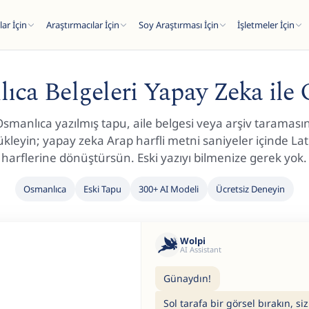
ar İçin
Araştırmacılar İçin
Soy Araştırması İçin
İşletmeler İçin
ıca Belgeleri Yapay Zeka ile
Osmanlıca yazılmış tapu, aile belgesi veya arşiv taramasın
ükleyin; yapay zeka Arap harfli metni saniyeler içinde Lat
harflerine dönüştürsün. Eski yazıyı bilmenize gerek yok.
Osmanlıca
Eski Tapu
300+ AI Modeli
Ücretsiz Deneyin
Wolpi
AI Assistant
Günaydın!
Sol tarafa bir görsel bırakın, si