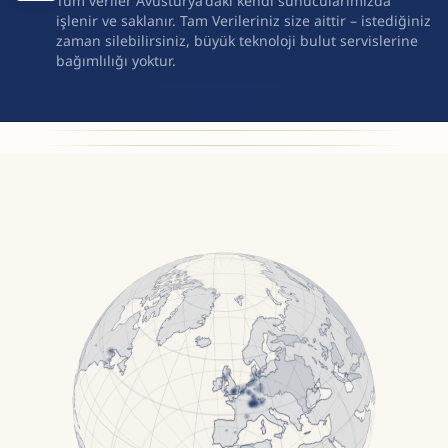
Tüm veriler Avusturya'daki kendi sunucularımızda
işlenir ve saklanır. Tam Verileriniz size aittir – istediğiniz
zaman silebilirsiniz, büyük teknoloji bulut servislerine
bağımlılığı yoktur.