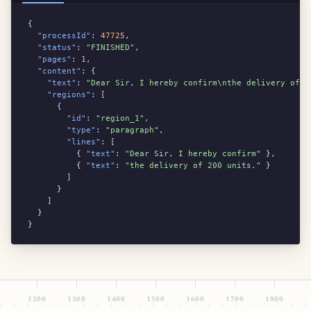
{

"processId"
: 
47725
,

"status"
: 
"FINISHED"
,

"pages"
: 
1
,

"content"
: {

"text"
: 
"Dear Sir, I hereby confirm\nthe delivery of 2
"regions"
: [

      {

"id"
: 
"region_1"
,

"type"
: 
"paragraph"
,

"lines"
: [

          { 
"text"
: 
"Dear Sir, I hereby confirm"
 },

          { 
"text"
: 
"the delivery of 200 units."
 }

        ]

      }

    ]

  }

}
1200
1300
1400
1500
1600
1700
1800