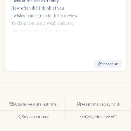
I was at the last extremity
How often did I think of you
I wished your graceful form to view
To clasp you in my weak embrace
Indeed I thought Id run my race
Good Care Im sure was of me taken
But indeed I was much shaken
At last I daily strength did gain
Recognise
Arşivler ve dijitalleştirme
Araştırma ve yayıncılık
Soy araştırması
Geliştiriciler ve API