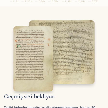
f. 1r
f. 12v
f. 24r
f. 36v
f. 48r
f. 60v
f. 72r
Geçmiş sizi bekliyor.
Tarihi belgeleri bugün analiz etmeye başlayın. Her ay 50