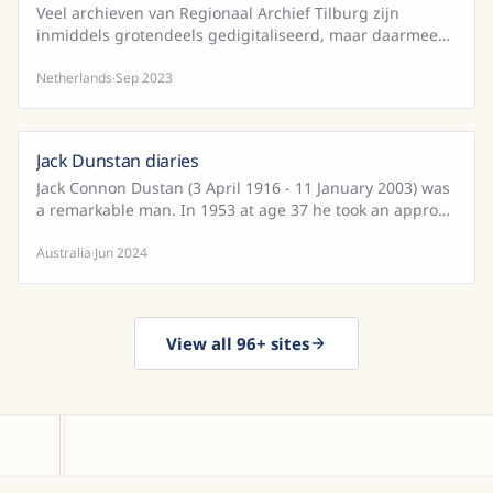
Veel archieven van Regionaal Archief Tilburg zijn
inmiddels grotendeels gedigitaliseerd, maar daarmee
voor de meeste mensen niet per sé makkelijker leesbaar
...
Netherlands
Sep 2023
·
Jack Dunstan diaries
Jack Connon Dustan (3 April 1916 - 11 January 2003) was
a remarkable man. In 1953 at age 37 he took an approx.
2 year sabbatical from his job in Adelaide and...
Australia
Jun 2024
·
View all 96+ sites