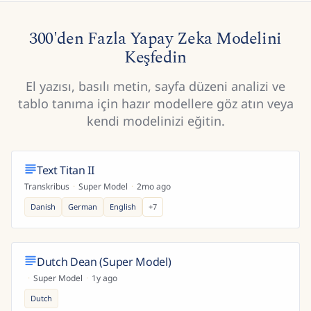
300'den Fazla Yapay Zeka Modelini
Keşfedin
El yazısı, basılı metin, sayfa düzeni analizi ve
tablo tanıma için hazır modellere göz atın veya
kendi modelinizi eğitin.
Text Titan II
Transkribus
·
Super Model
·
2mo ago
Danish
German
English
+
7
Dutch Dean (Super Model)
·
Super Model
·
1y ago
Dutch