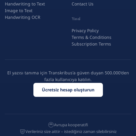
Handwriting to Text
Contact Us
Image to Text
Handwriting OCR
Yasal
Privacy Policy
Terms & Conditions
Subscription Terms
El yazısı tanıma için Transkribus'a güven duyan 500.000'den
fazla kullanıcıya katılın.
Ücretsiz hesap oluşturun
Avrupa kooperatifi
Verileriniz size aittir – istediğiniz zaman silebilirsiniz