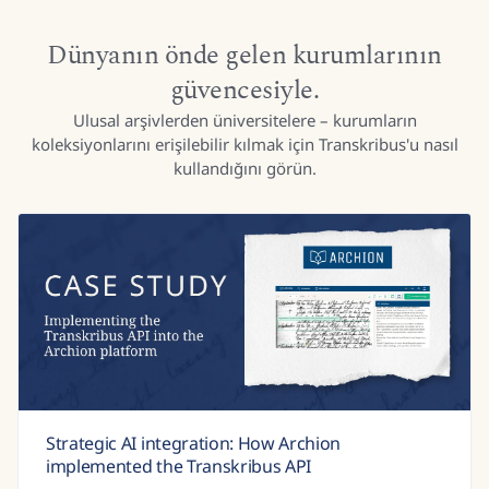
Dünyanın önde gelen kurumlarının
güvencesiyle.
Ulusal arşivlerden üniversitelere – kurumların
koleksiyonlarını erişilebilir kılmak için Transkribus'u nasıl
kullandığını görün.
Enevældens Nyheder Online: An award-winning
project to create digital versions of historical