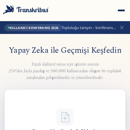
Topluluğu tanıyın – konferans
KULLANICI KONFERANSI 2026
biletinizi şimdi alın!
Yapay Zeka
ile Geçmişi Keşfedin
Yazılı kültürel miras için işletim sistemi
ESC
250'den fazla paydaş ve 500.000 kullanıcıdan oluşan bir topluluk
tarafından geliştirilmekte ve yönetilmektedir.
Start typing to search across models, sites, and blog
posts...