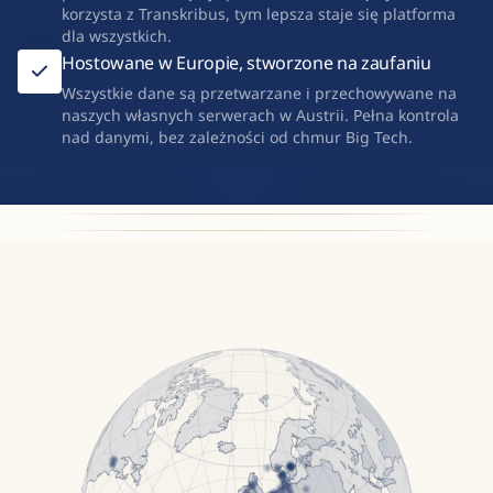
korzysta z Transkribus, tym lepsza staje się platforma
dla wszystkich.
Hostowane w Europie, stworzone na zaufaniu
Wszystkie dane są przetwarzane i przechowywane na
naszych własnych serwerach w Austrii. Pełna kontrola
nad danymi, bez zależności od chmur Big Tech.