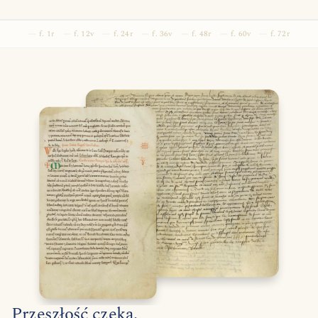
f. 1r
f. 12v
f. 24r
f. 36v
f. 48r
f. 60v
f. 72r
Przeszłość czeka.