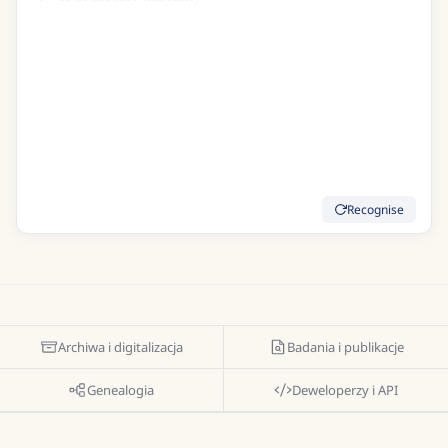
How often did I think of you
I wished your graceful form to view
To clasp you in my weak embrace
Indeed I thought Id run my race
Good Care Im sure was of me taken
But indeed I was much shaken
At last I daily strength did gain
Recognise
Archiwa i digitalizacja
Badania i publikacje
Genealogia
Deweloperzy i API