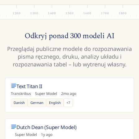
1200
1300
1400
1500
1600
1700
1800
Odkryj ponad 300 modeli AI
Przeglądaj publiczne modele do rozpoznawania
pisma ręcznego, druku, analizy układu i
rozpoznawania tabel – lub wytrenuj własny.
Text Titan II
Transkribus
·
Super Model
·
2mo ago
Danish
German
English
+
7
Dutch Dean (Super Model)
·
Super Model
·
1y ago