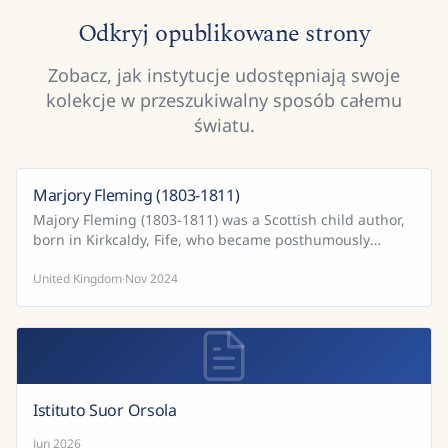
Odkryj opublikowane strony
Zobacz, jak instytucje udostępniają swoje
kolekcje w przeszukiwalny sposób całemu
światu.
Marjory Fleming (1803-1811)
Majory Fleming (1803-1811) was a Scottish child author,
born in Kirkcaldy, Fife, who became posthumously
famous for her free-thinking and precocious diaries....
United Kingdom
Nov 2024
·
Istituto Suor Orsola
Jun 2026