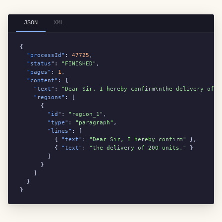
JSON
XML
{

"processId"
: 
47725
,

"status"
: 
"FINISHED"
,

"pages"
: 
1
,

"content"
: {

"text"
: 
"Dear Sir, I hereby confirm\nthe delivery of 2
"regions"
: [

      {

"id"
: 
"region_1"
,

"type"
: 
"paragraph"
,

"lines"
: [

          { 
"text"
: 
"Dear Sir, I hereby confirm"
 },

          { 
"text"
: 
"the delivery of 200 units."
 }

        ]

      }

    ]

  }

}