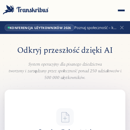
Poznaj społeczność – kup
KONFERENCJA UŻYTKOWNIKÓW 2026
bilety na konferencję!
Odkryj przeszłość dzięki
AI
System operacyjny dla pisanego dziedzictwa
ESC
tworzony i zarządzany przez społeczność ponad 250 udziałowców i
500 000 użytkowników.
Start typing to search across models, sites, and blog
posts...