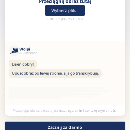
Przeciągnij obraz tutaj
Wybierz plik...
PNG lub JPG do 10 Mb
Wolpi
AI Assistant
Dzień dobry!
Upuść obraz po lewej stronie, a ja go transkrybuję.
Przesyłając obraz, akceptujesz nasz
regulamin
i
politykę prywatności
.
Zacznij za darmo