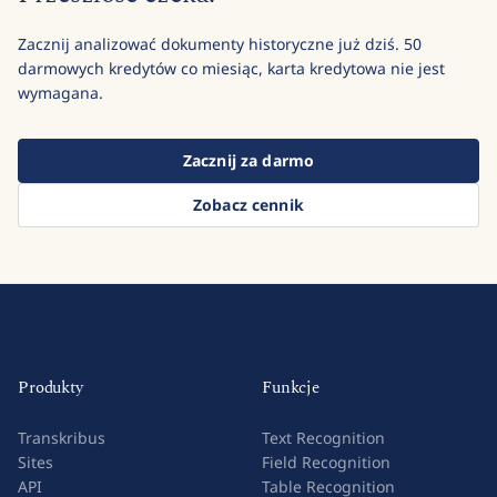
Zacznij analizować dokumenty historyczne już dziś. 50
darmowych kredytów co miesiąc, karta kredytowa nie jest
wymagana.
Zacznij za darmo
Zobacz cennik
Produkty
Funkcje
Transkribus
Text Recognition
Sites
Field Recognition
API
Table Recognition